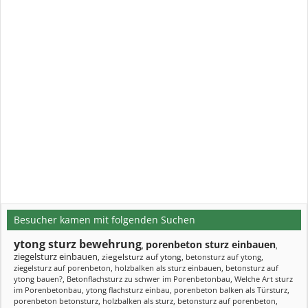
Besucher kamen mit folgenden Suchen
ytong sturz bewehrung
porenbeton sturz einbauen
,
,
ziegelsturz einbauen
ziegelsturz auf ytong
,
,
betonsturz auf ytong
,
ziegelsturz auf porenbeton
,
holzbalken als sturz einbauen
,
betonsturz auf
ytong bauen?
,
Betonflachsturz zu schwer im Porenbetonbau
,
Welche Art sturz
im Porenbetonbau
,
ytong flachsturz einbau
,
porenbeton balken als Türsturz
,
porenbeton betonsturz
,
holzbalken als sturz
,
betonsturz auf porenbeton
,