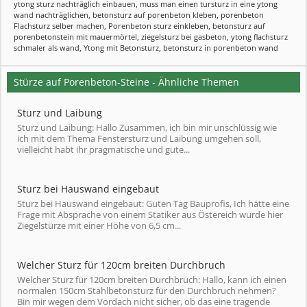
ytong sturz nachträglich einbauen
,
muss man einen tursturz in eine ytong
wand nachträglichen
,
betonsturz auf porenbeton kleben
,
porenbeton
Flachsturz selber machen
,
Porenbeton sturz einkleben
,
betonsturz auf
porenbetonstein mit mauermörtel
,
ziegelsturz bei gasbeton
,
ytong flachsturz
schmaler als wand
,
Ytong mit Betonsturz
,
betonsturz in porenbeton wand
Stürze auf Porenbeton-Steine - Ähnliche Themen
Sturz und Laibung
Sturz und Laibung: Hallo Zusammen, ich bin mir unschlüssig wie
ich mit dem Thema Fenstersturz und Laibung umgehen soll,
vielleicht habt ihr pragmatische und gute...
Sturz bei Hauswand eingebaut
Sturz bei Hauswand eingebaut: Guten Tag Bauprofis, Ich hätte eine
Frage mit Absprache von einem Statiker aus Östereich wurde hier
Ziegelstürze mit einer Höhe von 6,5 cm...
Welcher Sturz für 120cm breiten Durchbruch
Welcher Sturz für 120cm breiten Durchbruch: Hallo, kann ich einen
normalen 150cm Stahlbetonsturz für den Durchbruch nehmen?
Bin mir wegen dem Vordach nicht sicher, ob das eine tragende