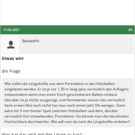
17.08.2007
#9
Bauwahn
Etwas wirr
die Frage
Wie sollen die Längskräfte aus dem Porenbeton in den Holzbalken
eingeleitet werden. Er ist ja nur 1,30 m lang (plus vermutlich das Auflager).
Insbesondere wenn man einen frisch geschnittenen Balken einbaut
(darüber ist ja nichts ausgesagt, und Heimwerker wissen das vermutlich
beim ersten Mal noch nicht) hat man nach einem Jahr 5% weniger. Dann
wäre ein 5 mm breiter Spalt zwischen Holzbalken und dem, darüber
vermutlich frei schwebenden, Porenbeton. Da könnte man den berühmten
Hut hochkant durchwerfen. Wie will man da noch die Längskräfte einleiten?
Was hat das jetzt mit der Länge zu tun?