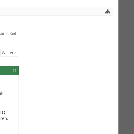
r in Kiel
Weiter >
#1
nk
ist
hren,