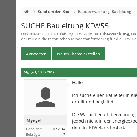
Rund um den Bau
Bauüberwachung, Bauleitung
SUCHE Bauleitung KFW55
Diskutiere
SUCHE Bauleitung KFW55
im
Bauüberwachung, Ba
der mir die die technischen Mindestanforderung für die KFW-Bank 
Antworten
Neues Thema erstellen
Mgelgel
,
13.07.2014
Hallo,
Ich suche einen Bauleiter in K
erfüllt und begleitet.
Die Wärmebedarfsberechnung wu
Mgelgel
jedoch nicht in der Energieexp
den die KfW Bank fordert.
Dabei seit:
13.07.2014
Beiträge:
7