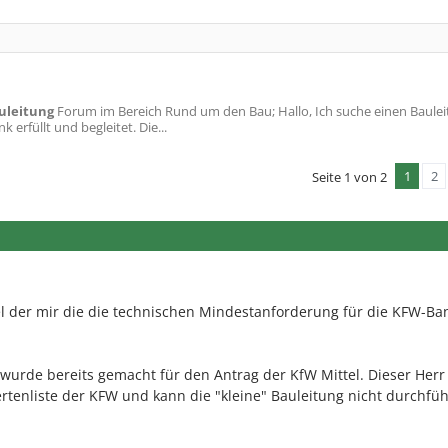
uleitung
Forum im Bereich Rund um den Bau; Hallo, Ich suche einen Bauleite
erfüllt und begleitet. Die...
1
2
Seite 1 von 2
iel der mir die die technischen Mindestanforderung für die KFW-Ba
rde bereits gemacht für den Antrag der KfW Mittel. Dieser Herr 
ertenliste der KFW und kann die "kleine" Bauleitung nicht durchfü