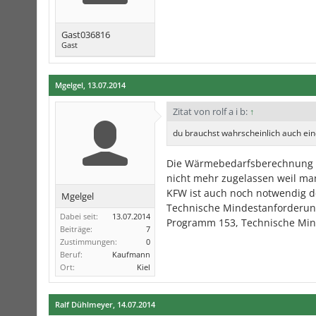
Gast036816
Gast
Mgelgel
,
13.07.2014
Zitat von rolf a i b:
↑
du brauchst wahrscheinlich auch eine
Die Wärmebedarfsberechnung wur
nicht mehr zugelassen weil man 
KFW ist auch noch notwendig d
Mgelgel
Technische Mindestanforderung
Dabei seit:
13.07.2014
Programm 153, Technische Min
Beiträge:
7
Zustimmungen:
0
Beruf:
Kaufmann
Ort:
Kiel
Ralf Dühlmeyer
,
14.07.2014