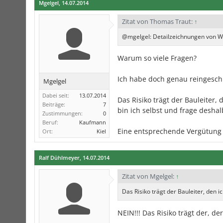
Mgelgel
,
14.07.2014
Zitat von Thomas Traut:
↑
@mgelgel: Detailzeichnungen von Wä
Warum so viele Fragen?
Ich habe doch genau reingeschr
Mgelgel
Dabei seit:
13.07.2014
Das Risiko trägt der Bauleiter,
Beiträge:
7
bin ich selbst und frage deshal
Zustimmungen:
0
Beruf:
Kaufmann
Eine entsprechende Vergütung w
Ort:
Kiel
Ralf Dühlmeyer
,
14.07.2014
Zitat von Mgelgel:
↑
Das Risiko trägt der Bauleiter, den i
NEIN!!! Das Risiko trägt der, d