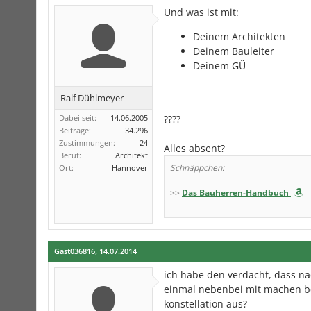
Und was ist mit:
Deinem Architekten
Deinem Bauleiter
Deinem GÜ
Ralf Dühlmeyer
Dabei seit:
14.06.2005
????
Beiträge:
34.296
Zustimmungen:
24
Alles absent?
Beruf:
Architekt
Schnäppchen:
Ort:
Hannover
>>
Das Bauherren-Handbuch
Gast036816
,
14.07.2014
ich habe den verdacht, dass nac
einmal nebenbei mit machen bei
konstellation aus?