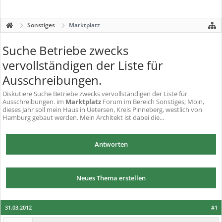
Sonstiges
Marktplatz
Suche Betriebe zwecks
vervollständigen der Liste für
Ausschreibungen.
Diskutiere
Suche Betriebe zwecks vervollständigen der Liste für
Ausschreibungen.
im
Marktplatz
Forum im Bereich Sonstiges; Moin,
dieses Jahr soll mein Haus in Uetersen, Kreis Pinneberg, westlich von
Hamburg gebaut werden. Mein Architekt ist dabei die...
Antworten
Neues Thema erstellen
31.03.2012
#1