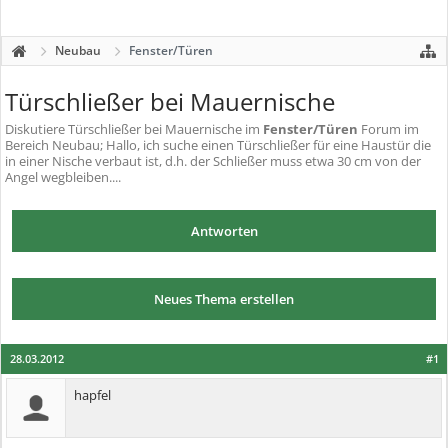
Neubau
Fenster/Türen
Türschließer bei Mauernische
Diskutiere
Türschließer bei Mauernische
im
Fenster/Türen
Forum im
Bereich Neubau; Hallo, ich suche einen Türschließer für eine Haustür die
in einer Nische verbaut ist, d.h. der Schließer muss etwa 30 cm von der
Angel wegbleiben....
Antworten
Neues Thema erstellen
28.03.2012
#1
hapfel