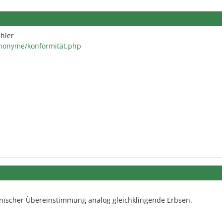
ähler
ynonyme/konformität.php
onischer Übereinstimmung analog gleichklingende Erbsen.