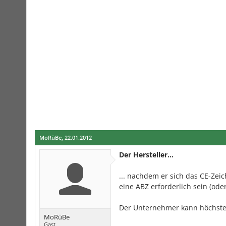
MoRüBe
,
22.01.2012
Der Hersteller...
... nachdem er sich das CE-Zei
eine ABZ erforderlich sein (ode
Der Unternehmer kann höchsten
MoRüBe
Gast