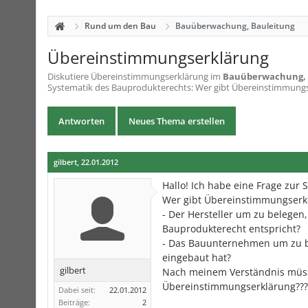
Rund um den Bau
Bauüberwachung, Bauleitung
Übereinstimmungserklärung
Diskutiere
Übereinstimmungserklärung
im
Bauüberwachung, 
Systematik des Bauprodukterechts: Wer gibt Übereinstimmungser
Antworten
Neues Thema erstellen
gilbert
,
22.01.2012
Hallo! Ich habe eine Frage zur
Wer gibt Übereinstimmungserk
- Der Hersteller um zu belege
Bauprodukterecht entspricht?
- Das Bauunternehmen um zu be
eingebaut hat?
gilbert
Nach meinem Verständnis müsst
Übereinstimmungserklärung???
Dabei seit:
22.01.2012
Beiträge:
2