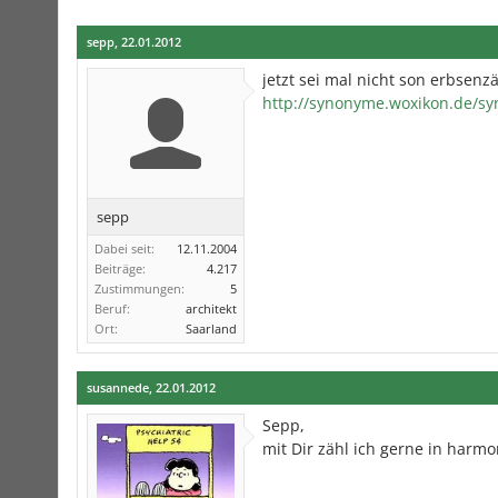
sepp
,
22.01.2012
jetzt sei mal nicht son erbsenz
http://synonyme.woxikon.de/s
sepp
Dabei seit:
12.11.2004
Beiträge:
4.217
Zustimmungen:
5
Beruf:
architekt
Ort:
Saarland
susannede
,
22.01.2012
Sepp,
mit Dir zähl ich gerne in harm