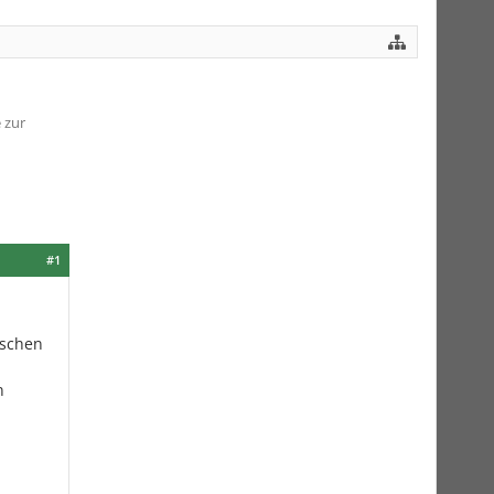
 zur
#1
tschen
n