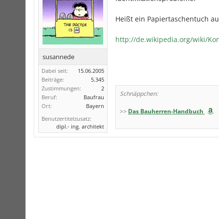
Heißt ein Papiertaschentuch a
http://de.wikipedia.org/wiki/Ko
susannede
Dabei seit:
15.06.2005
Beiträge:
5.345
Zustimmungen:
2
Schnäppchen:
Beruf:
Baufrau
Ort:
Bayern
>>
Das Bauherren-Handbuch
Benutzertitelzusatz:
dipl.- ing. architekt