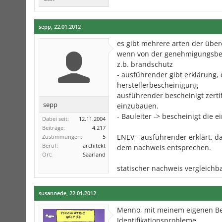
sepp
,
22.01.2012
es gibt mehrere arten der übe
wenn von der genehmigungsbe
z.b. brandschutz
- ausführender gibt erklärung,
herstellerbescheinigung
ausführender bescheinigt zertif
sepp
einzubauen.
- Bauleiter -> bescheinigt die
Dabei seit:
12.11.2004
Beiträge:
4.217
ENEV - ausführender erklärt, da
Zustimmungen:
5
Beruf:
architekt
dem nachweis entsprechen.
Ort:
Saarland
statischer nachweis vergleichb
susannede
,
22.01.2012
Menno, mit meinem eigenen Ber
Identifikationsprobleme.