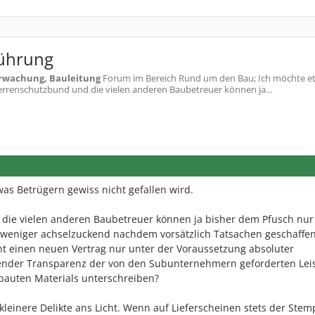
führung
wachung, Bauleitung
Forum im Bereich Rund um den Bau; Ich möchte e
herrenschutzbund und die vielen anderen Baubetreuer können ja...
as Betrügern gewiss nicht gefallen wird.
die vielen anderen Baubetreuer können ja bisher dem Pfusch nu
r weniger achselzuckend nachdem vorsätzlich Tatsachen geschaffe
t einen neuen Vertrag nur unter der Voraussetzung absoluter
ender Transparenz der von den Subunternehmern geforderten Lei
bauten Materials unterschreiben?
inere Delikte ans Licht. Wenn auf Lieferscheinen stets der Stem