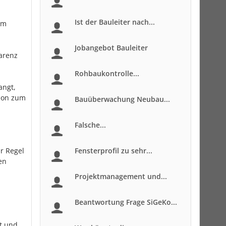
Ist der Bauleiter nach...
em
Jobangebot Bauleiter
arenz
Rohbaukontrolle...
angt,
chon zum
Bauüberwachung Neubau...
Falsche...
er Regel
Fensterprofil zu sehr...
en
Projektmanagement und...
Beantwortung Frage SiGeKo...
it und