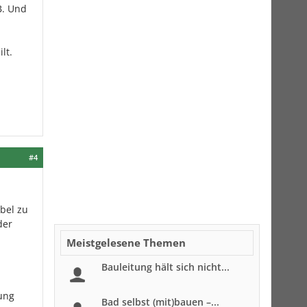
B. Und
lt.
#4
bel zu
der
Meistgelesene Themen
Bauleitung hält sich nicht...
ung
Bad selbst (mit)bauen –...