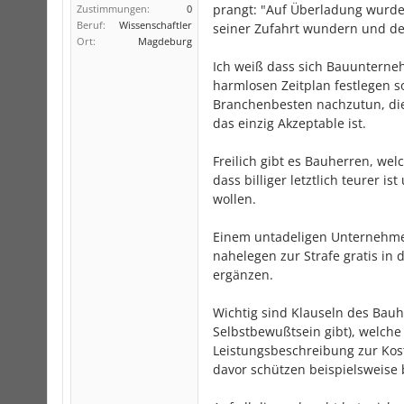
prangt: "Auf Überladung wurde
Zustimmungen:
0
Beruf:
Wissenschaftler
seiner Zufahrt wundern und de
Ort:
Magdeburg
Ich weiß dass sich Bauunterne
harmlosen Zeitplan festlegen s
Branchenbesten nachzutun, die
das einzig Akzeptable ist.
Freilich gibt es Bauherren, we
dass billiger letztlich teurer
wollen.
Einem untadeligen Unternehmer
nahelegen zur Strafe gratis in
ergänzen.
Wichtig sind Klauseln des Bauh
Selbstbewußtsein gibt), welch
Leistungsbeschreibung zur Ko
davor schützen beispielsweise