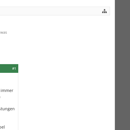
twas
#1
r immer
n
stungen
pel