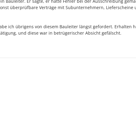
ein Bauleiter. Er sagte, er hätte Fehler bei der Ausschreibung gema
msonst überprüfbare Verträge mit Subunternehmern, Lieferscheine
abe ich übrigens von diesem Bauleiter längst gefordert. Erhalten 
stätigung, und diese war in betrügerischer Absicht gefälscht.