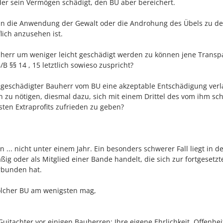
der sein Vermögen schädigt, den BU aber bereichert.
 wenn die Anwendung der Gewalt oder die Androhung des Übels zu d
lich anzusehen ist.
auherr um weniger leicht geschädigt werden zu können jene Transp
B §§ 14 , 15 letztlich sowieso zuspricht?
 geschädigter Bauherr vom BU eine akzeptable Entschädigung verl
n zu nötigen, diesmal dazu, sich mit einem Drittel des vom ihm s
ten Extraprofits zufrieden zu geben?
 ... nicht unter einem Jahr. Ein besonders schwerer Fall liegt in d
ig oder als Mitglied einer Bande handelt, die sich zur fortgesetzt
rbunden hat.
solcher BU am wenigsten mag,
uitachter vor einigen Bauherren: Ihre eigene Ehrlichkeit, Offenhe