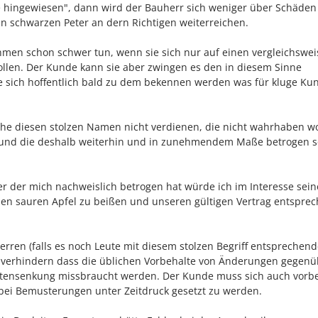
 hingewiesen", dann wird der Bauherr sich weniger über Schäden
n schwarzen Peter an dern Richtigen weiterreichen.
hmen schon schwer tun, wenn sie sich nur auf einen vergleichswei
ollen. Der Kunde kann sie aber zwingen es den in diesem Sinne
 sich hoffentlich bald zu dem bekennen werden was für kluge Ku
lche diesen stolzen Namen nicht verdienen, die nicht wahrhaben wo
 ist und die deshalb weiterhin und in zunehmendem Maße betrogen s
 der mich nachweislich betrogen hat würde ich im Interesse sein
 den sauren Apfel zu beißen und unseren gültigen Vertrag entspre
erren (falls es noch Leute mit diesem stolzen Begriff entsprechen
e verhindern dass die üblichen Vorbehalte von Änderungen gegenü
stensenkung missbraucht werden. Der Kunde muss sich auch vor
 bei Bemusterungen unter Zeitdruck gesetzt zu werden.