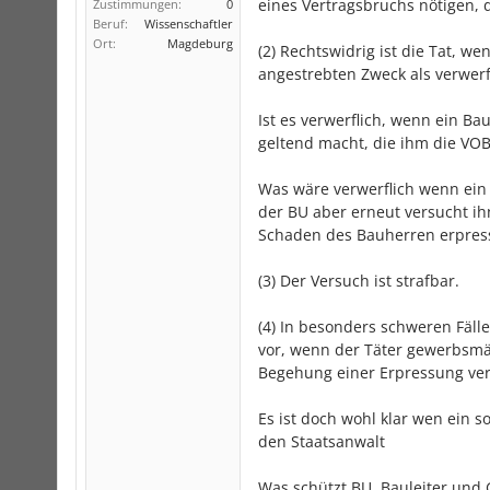
eines Vertragsbruchs nötigen, 
Zustimmungen:
0
Beruf:
Wissenschaftler
Ort:
Magdeburg
(2) Rechtswidrig ist die Tat,
angestrebten Zweck als verwerf
Ist es verwerflich, wenn ein B
geltend macht, die ihm die VOB/
Was wäre verwerflich wenn ein
der BU aber erneut versucht ih
Schaden des Bauherren erpress
(3) Der Versuch ist strafbar.
(4) In besonders schweren Fällen
vor, wenn der Täter gewerbsmäß
Begehung einer Erpressung ve
Es ist doch wohl klar wen ein 
den Staatsanwalt
Was schützt BU, Bauleiter und G