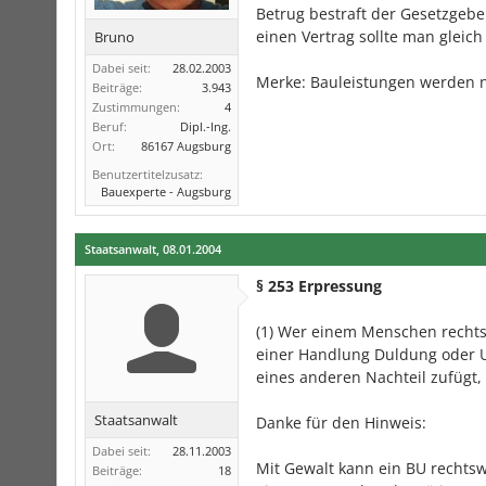
Betrug bestraft der Gesetzgeber
einen Vertrag sollte man gleich 
Bruno
Dabei seit:
28.02.2003
Merke: Bauleistungen werden n
Beiträge:
3.943
Zustimmungen:
4
Beruf:
Dipl.-Ing.
Ort:
86167 Augsburg
Benutzertitelzusatz:
Bauexperte - Augsburg
Staatsanwalt
,
08.01.2004
§ 253 Erpressung
(1) Wer einem Menschen rechts
einer Handlung Duldung oder 
eines anderen Nachteil zufügt, 
Staatsanwalt
Danke für den Hinweis:
Dabei seit:
28.11.2003
Mit Gewalt kann ein BU rechtsw
Beiträge:
18