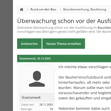
Rund um den Bau
Bauüberwachung, Bauleitung
Überwachung schon vor der Aus
Diskutiere
Überwachung schon vor der Ausführung
im
Bauüber
vorschlagen was Betrügern gewiss nicht gefallen wird. Der Bau
Antworten
Neues Thema erstellen
Staatsanwalt
,
30.12.2003
Ich möchte etwas vorschlagen w
Der Bauherrenschutzbund und 
hinterherlaufen, oft mehr ode
wurden. Warum sollte man nich
vorausschauender und begleit
Staatsanwalt
sowie des gekauften und einge
Dabei seit:
28.11.2003
Nebenbei kommen dabei auch kle
Beiträge:
18