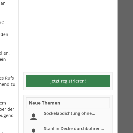
 an
se
nden
llen,
ein
es Rufs
Jetzt registrieren!
chend zu
Neue Themen
dem
ber der
Sockelabdichtung ohne...
beugend
Stahl in Decke durchbohren...