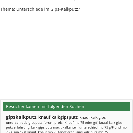
Thema: Unterschiede im Gips-Kalkputz?
Besucher kamen mit folgenden Suchen
gipskalkputz
knauf kalkgipsputz
knauf kalk gips
,
,
,
unterschiede gipsputz forum preis
,
Knauf mp 75 oder g/f
,
knauf kalk gips
putz erfahrung
,
kalk gips putz maxit kalkanteil
,
unterschied mp 75 g/F und mp
75 g
,
mp75 gf knauf
,
knauf mp 75 tapezieren
,
gips kalk putz mp 75
,