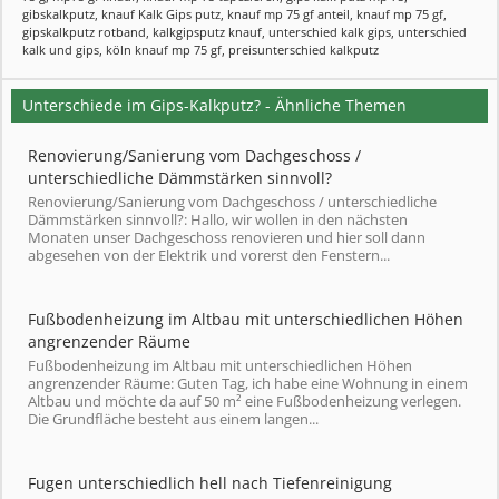
gibskalkputz
,
knauf Kalk Gips putz
,
knauf mp 75 gf anteil
,
knauf mp 75 gf
,
gipskalkputz rotband
,
kalkgipsputz knauf
,
unterschied kalk gips
,
unterschied
kalk und gips
,
köln knauf mp 75 gf
,
preisunterschied kalkputz
Unterschiede im Gips-Kalkputz? - Ähnliche Themen
Renovierung/Sanierung vom Dachgeschoss /
unterschiedliche Dämmstärken sinnvoll?
Renovierung/Sanierung vom Dachgeschoss / unterschiedliche
Dämmstärken sinnvoll?: Hallo, wir wollen in den nächsten
Monaten unser Dachgeschoss renovieren und hier soll dann
abgesehen von der Elektrik und vorerst den Fenstern...
Fußbodenheizung im Altbau mit unterschiedlichen Höhen
angrenzender Räume
Fußbodenheizung im Altbau mit unterschiedlichen Höhen
angrenzender Räume: Guten Tag, ich habe eine Wohnung in einem
Altbau und möchte da auf 50 m² eine Fußbodenheizung verlegen.
Die Grundfläche besteht aus einem langen...
Fugen unterschiedlich hell nach Tiefenreinigung