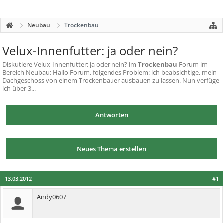
Neubau
Trockenbau
Velux-Innenfutter: ja oder nein?
Diskutiere
Velux-Innenfutter: ja oder nein?
im
Trockenbau
Forum im
Bereich Neubau; Hallo Forum, folgendes Problem: ich beabsichtige, mein
Dachgeschoss von einem Trockenbauer ausbauen zu lassen. Nun verfüge
ich über 3...
Antworten
Neues Thema erstellen
13.03.2012
#1
Andy0607