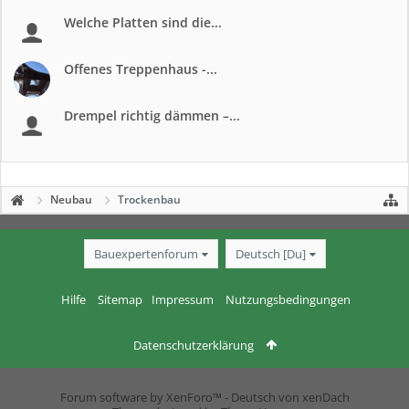
Welche Platten sind die...
Offenes Treppenhaus -...
Drempel richtig dämmen –...
Neubau
Trockenbau
Bauexpertenforum
Deutsch [Du]
Hilfe
Sitemap
Impressum
Nutzungsbedingungen
Datenschutzerklärung
Forum software by XenForo™
-
Deutsch von xenDach