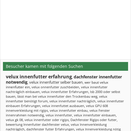
Besucher kamen mit folgenden Suchen
velux innenfutter erfahrung
dachfenster innenfutter
,
notwendig
velux innenfutter selber bauen
wer baut velux
,
,
innenfutter ein
,
velux onnenfutter zuschbeiden
,
velux innenfutter
nachträglich einbauen
,
velux innenfutter Erfahrungen
,
lsb 2000 oder selbst
bauen
,
lässt man bei velux innenfutter den Trockenbau weg
,
velux
innenfutter benötigt forum
,
velux innenfutter nachträglich
,
velux innenfutter
einbauen Erfahrungen
,
velux innenfuttet ausbauen
,
velux GPU 608
innenverkleidung mit rigips
,
velux innenfutter einbau
,
velux Fenster
innenrahmen notwendig
,
velux innenfutter
,
velux innenfutter einbauen
,
velux gk 08
,
velux innenfutter oder rigips
,
Dachfenster Rigips oder futter
,
bewertung Innenfutter dachfenster velux
,
velux Innenverkleidung
nachträglich
,
dachfenster futter Erfahrungen
,
velux Innenverkleidung nötig