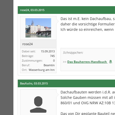
rose24
,
03.03.2015
Das ist m.E. kein Dachaufbau, s
daher die vorsichtige Formulier
Ich würde so einreichen, wenn d
rose24
Dabei seit:
15.09.2013
Schnäppchen:
Beiträge:
745
Zustimmungen:
0
>>
Das Bauherren-Handbuch
Beruf:
Beamtin
Ort:
Wasserburg am Inn
Baufuchs
,
03.03.2015
Dachaufbauten werden i.d.R. au
Solche Gauben müssen mit all 
860/01 und OVG NRW AZ:10B 13
Das von Dir geplante Bauteil n