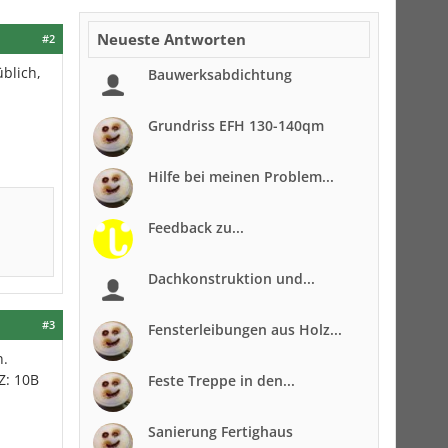
Neueste Antworten
#2
üblich,
Bauwerksabdichtung
Grundriss EFH 130-140qm
Hilfe bei meinen Problem...
Feedback zu...
Dachkonstruktion und...
#3
Fensterleibungen aus Holz...
n.
Z: 10B
Feste Treppe in den...
Sanierung Fertighaus