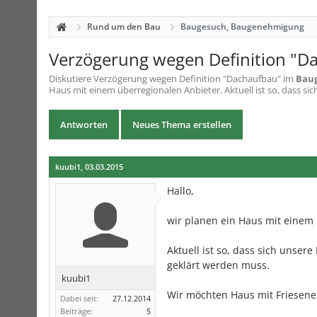
Rund um den Bau
Baugesuch, Baugenehmigung
Verzögerung wegen Definition "D
Diskutiere
Verzögerung wegen Definition "Dachaufbau"
im
Bau
Haus mit einem überregionalen Anbieter. Aktuell ist so, dass si
Antworten
Neues Thema erstellen
kuubi1
,
03.03.2015
Hallo,
wir planen ein Haus mit einem 
Aktuell ist so, dass sich unse
geklärt werden muss.
kuubi1
Wir möchten Haus mit Friesene
Dabei seit:
27.12.2014
Beiträge:
5