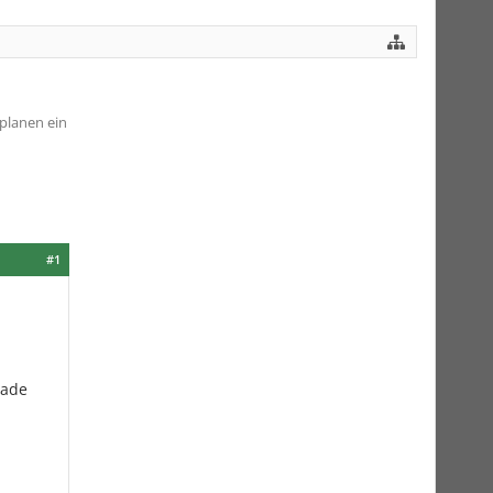
planen ein
#1
rade