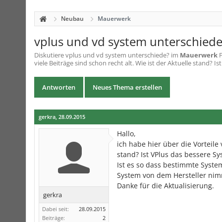
Neubau
Mauerwerk
vplus und vd system unterschiede
Diskutiere
vplus und vd system unterschiede?
im
Mauerwerk
F
viele Beiträge sind schon recht alt. Wie ist der Aktuelle stand? Ist
Antworten
Neues Thema erstellen
gerkra
,
28.09.2015
Hallo,
ich habe hier über die Vorteile 
stand? Ist VPlus das bessere S
Ist es so dass bestimmte Syst
System von dem Hersteller nimm
Danke für die Aktualisierung.
gerkra
Dabei seit:
28.09.2015
Beiträge:
2