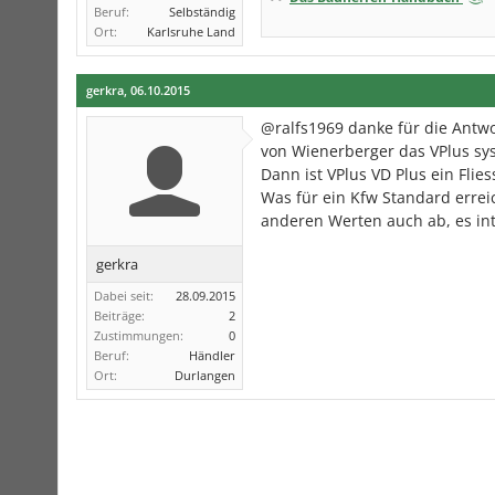
Beruf:
Selbständig
Ort:
Karlsruhe Land
gerkra
,
06.10.2015
@ralfs1969 danke für die Antw
von Wienerberger das VPlus sy
Dann ist VPlus VD Plus ein Flie
Was für ein Kfw Standard erreic
anderen Werten auch ab, es int
gerkra
Dabei seit:
28.09.2015
Beiträge:
2
Zustimmungen:
0
Beruf:
Händler
Ort:
Durlangen