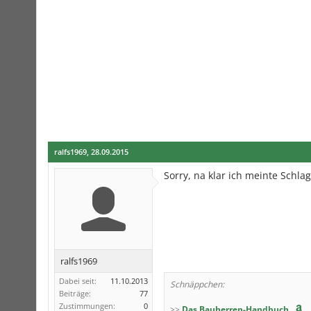
ralfs1969
,
28.09.2015
Sorry, na klar ich meinte Schla
ralfs1969
Dabei seit:
11.10.2013
Schnäppchen:
Beiträge:
77
Zustimmungen:
0
>>
Das Bauherren-Handbuch