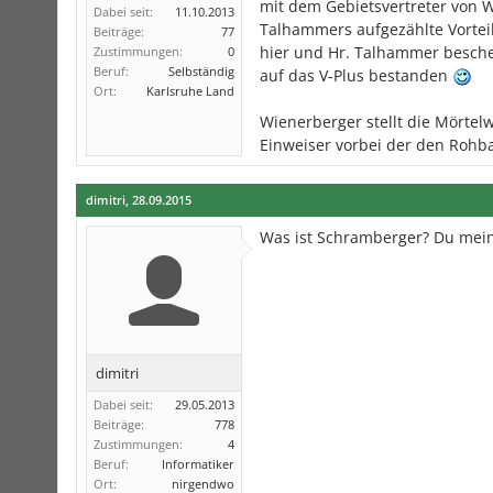
mit dem Gebietsvertreter von 
Dabei seit:
11.10.2013
Talhammers aufgezählte Vorteil
Beiträge:
77
hier und Hr. Talhammer besch
Zustimmungen:
0
Beruf:
Selbständig
auf das V-Plus bestanden
Ort:
Karlsruhe Land
Wienerberger stellt die Mörtel
Einweiser vorbei der den Rohba
dimitri
,
28.09.2015
Was ist Schramberger? Du mei
dimitri
Dabei seit:
29.05.2013
Beiträge:
778
Zustimmungen:
4
Beruf:
Informatiker
Ort:
nirgendwo