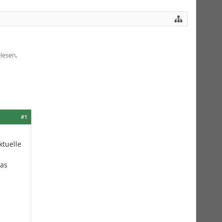
lesen,
#1
ktuelle
das