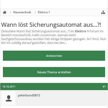
Haustechnik
Elektro 1
Wann löst Sicherungsautomat aus...?!
Diskutiere
Wann löst Sicherungsautomat aus...?!
im
Elektro 1
Forum im
Bereich Haustechnik; Hallo zusammen, damals beim
Dachgeschossausbau wurden hier einige Strippen gezogen, 3x1.5m2. Nun
bin ich zufällig darauf gestoßen, dass bei den...
Antworten
Neues Thema erstellen
16.10.2011
#1
peterbond0815