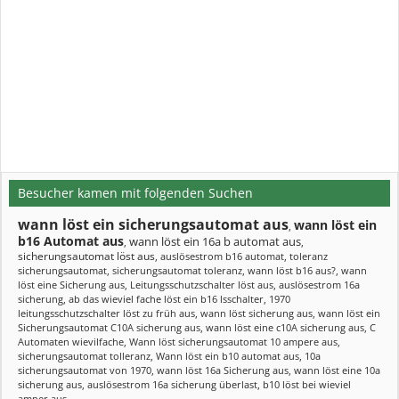
Besucher kamen mit folgenden Suchen
wann löst ein sicherungsautomat aus
wann löst ein
,
b16 Automat aus
wann löst ein 16a b automat aus
,
,
sicherungsautomat löst aus
,
auslösestrom b16 automat
,
toleranz
sicherungsautomat
,
sicherungsautomat toleranz
,
wann löst b16 aus?
,
wann
löst eine Sicherung aus
,
Leitungsschutzschalter löst aus
,
auslösestrom 16a
sicherung
,
ab das wieviel fache löst ein b16 lsschalter
,
1970
leitungsschutzschalter löst zu früh aus
,
wann löst sicherung aus
,
wann löst ein
Sicherungsautomat C10A sicherung aus
,
wann löst eine c10A sicherung aus
,
C
Automaten wievilfache
,
Wann löst sicherungsautomat 10 ampere aus
,
sicherungsautomat tolleranz
,
Wann löst ein b10 automat aus
,
10a
sicherungsautomat von 1970
,
wann löst 16a Sicherung aus
,
wann löst eine 10a
sicherung aus
,
auslösestrom 16a sicherung überlast
,
b10 löst bei wieviel
amper aus