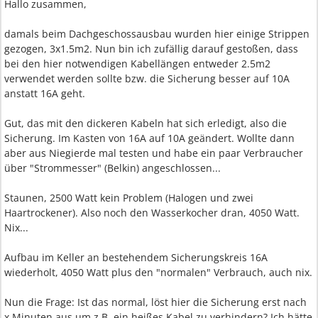
Hallo zusammen,
damals beim Dachgeschossausbau wurden hier einige Strippen
gezogen, 3x1.5m2. Nun bin ich zufällig darauf gestoßen, dass
bei den hier notwendigen Kabellängen entweder 2.5m2
verwendet werden sollte bzw. die Sicherung besser auf 10A
anstatt 16A geht.
Gut, das mit den dickeren Kabeln hat sich erledigt, also die
Sicherung. Im Kasten von 16A auf 10A geändert. Wollte dann
aber aus Niegierde mal testen und habe ein paar Verbraucher
über "Strommesser" (Belkin) angeschlossen...
Staunen, 2500 Watt kein Problem (Halogen und zwei
Haartrockener). Also noch den Wasserkocher dran, 4050 Watt.
Nix...
Aufbau im Keller an bestehendem Sicherungskreis 16A
wiederholt, 4050 Watt plus den "normalen" Verbrauch, auch nix.
Nun die Frage: Ist das normal, löst hier die Sicherung erst nach
x Minuten aus um z.B. ein heißes Kabel zu verhindern? Ich hätte