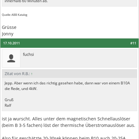
innerhalb 60 Minuten ab.
Quelle: ABB Katalog
Grüsse
Jonny
17.10.2011
#11
fuchsi
Zitat von R.B.:
↑
Jepp. Aber wenn ich das richtig gesehen habe, dann war von einem B10A
die Rede, und 4kW.
Gruß
Ralf
ist ja wurscht. Alles unter dem magnetischen Schnellauslöser
(beim B 3-5 fachen) löst der thermische Überstromauslöser aus.
Also für geschätzte 20-30sek können beim B10 auch 20-25A