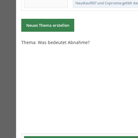
HausKauf007
und
Coprosma
gefällt da
Neues Thema erstellen
Thema: Was bedeutet Abnahme?