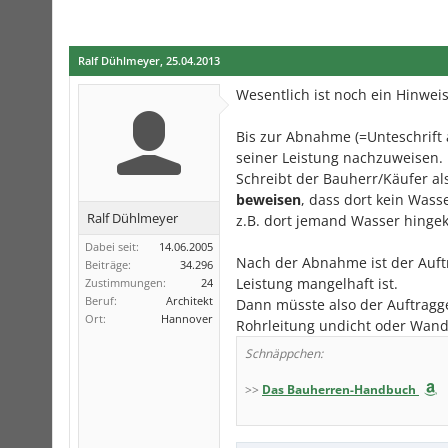
Ralf Dühlmeyer
,
25.04.2013
Wesentlich ist noch ein Hinweis
Bis zur Abnahme (=Unteschrift a
seiner Leistung nachzuweisen.
Schreibt der Bauherr/Käufer a
beweisen
, dass dort kein Wass
Ralf Dühlmeyer
z.B. dort jemand Wasser hingek
Dabei seit:
14.06.2005
Nach der Abnahme ist der Auft
Beiträge:
34.296
Leistung mangelhaft ist.
Zustimmungen:
24
Beruf:
Architekt
Dann müsste also der Auftragge
Ort:
Hannover
Rohrleitung undicht oder Wand
Schnäppchen:
>>
Das Bauherren-Handbuch