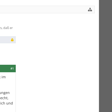
s, daß er
#1
k im
rungen
lecht,
lich und