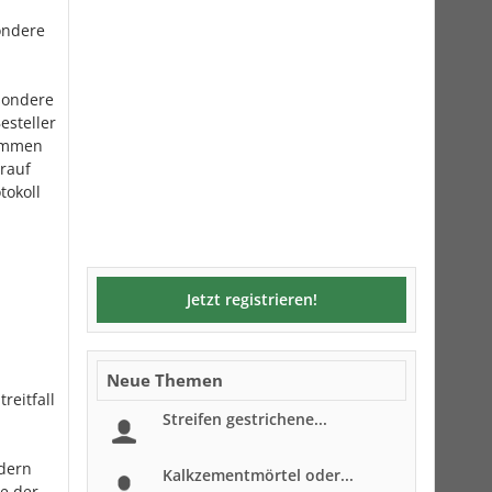
sondere
sondere
esteller
nommen
arauf
tokoll
Jetzt registrieren!
Neue Themen
reitfall
Streifen gestrichene...
dern
Kalkzementmörtel oder...
be der