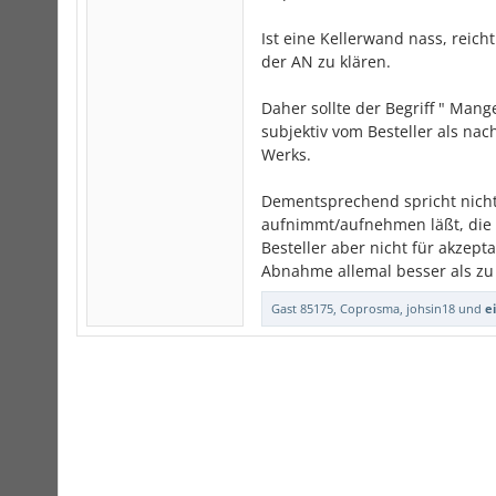
Ist eine Kellerwand nass, reich
der AN zu klären.
Daher sollte der Begriff " Man
subjektiv vom Besteller als na
Werks.
Dementsprechend spricht nichts
aufnimmt/aufnehmen läßt, die se
Besteller aber nicht für akzepta
Abnahme allemal besser als zu
Gast 85175
,
Coprosma
,
johsin18
und
e