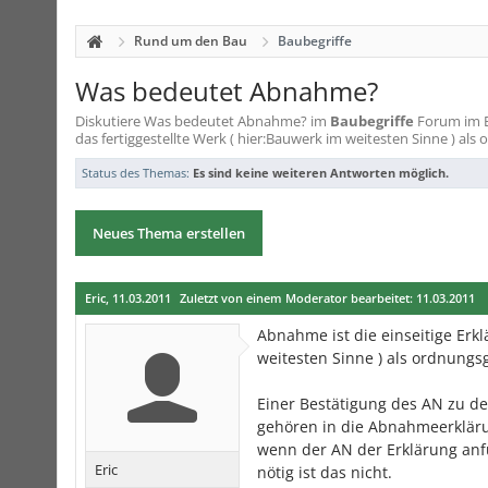
Rund um den Bau
Baubegriffe
Was bedeutet Abnahme?
Diskutiere
Was bedeutet Abnahme?
im
Baubegriffe
Forum im Be
das fertiggestellte Werk ( hier:Bauwerk im weitesten Sinne ) als
Status des Themas:
Es sind keine weiteren Antworten möglich.
Neues Thema erstellen
Eric
,
11.03.2011
Zuletzt von einem Moderator bearbeitet:
11.03.2011
Abnahme ist die einseitige Erkl
weitesten Sinne ) als ordnungs
Einer Bestätigung des AN zu de
gehören in die Abnahmeerklärung
wenn der AN der Erklärung anfü
Eric
nötig ist das nicht.