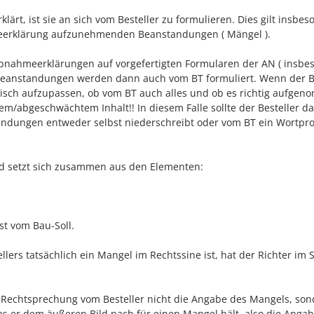
lärt, ist sie an sich vom Besteller zu formulieren. Dies gilt insbe
meerklärung aufzunehmenden Beanstandungen ( Mängel ).
 Abnahmeerklärungen auf vorgefertigten Formularen der AN ( insbe
e Beanstandungen werden dann auch vom BT formuliert. Wenn der B
höllisch aufzupassen, ob vom BT auch alles und ob es richtig aufge
hem/abgeschwächtem Inhalt!! In diesem Falle sollte der Besteller d
andungen entweder selbst niederschreibt oder vom BT ein Wortpro
und setzt sich zusammen aus den Elementen:
t vom Bau-Soll.
ers tatsächlich ein Mangel im Rechtssine ist, hat der Richter im St
Rechtsprechung vom Besteller nicht die Angabe des Mangels, son
as er dem äußeren Bild nach für einen Mangel hält, also die Anga