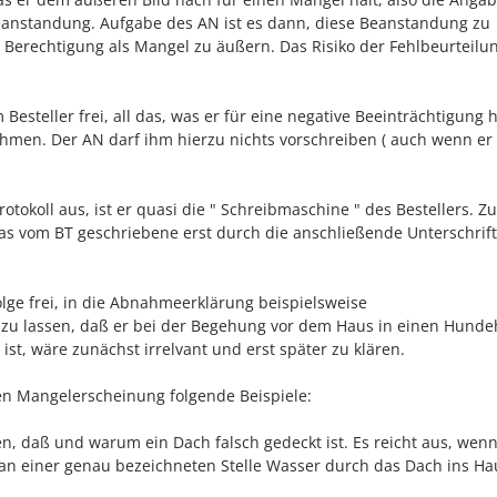
anstandung. Aufgabe des AN ist es dann, diese Beanstandung zu
Berechtigung als Mangel zu äußern. Das Risiko der Fehlbeurteilun
steller frei, all das, was er für eine negative Beeinträchtigung hä
men. Der AN darf ihm hierzu nichts vorschreiben ( auch wenn er 
otokoll aus, ist er quasi die " Schreibmaschine " des Bestellers. Zu
das vom BT geschriebene erst durch die anschließende Unterschrif
lge frei, in die Abnahmeerklärung beispielsweise
 zu lassen, daß er bei der Begehung vor dem Haus in einen Hund
 ist, wäre zunächst irrelvant und erst später zu klären.
n Mangelerscheinung folgende Beispiele:
n, daß und warum ein Dach falsch gedeckt ist. Es reicht aus, wenn
 an einer genau bezeichneten Stelle Wasser durch das Dach ins Ha