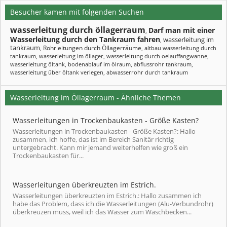
Besucher kamen mit folgenden Suchen
wasserleitung durch öllagerraum
Darf man mit einer
,
Wasserleitung durch den Tankraum fahren
wasserleitung im
,
tankraum
Rohrleitungen durch Öllagerräume
,
,
altbau wasserleitung durch
tankraum
,
wasserleitung im öllager
,
wasserleitung durch oelauffangwanne
,
wasserleitung öltank
,
bodenablauf im ölraum
,
abflussrohr tankraum
,
wasserleitung über öltank verlegen
,
abwasserrohr durch tankraum
Wasserleitung im Öllagerraum - Ähnliche Themen
Wasserleitungen in Trockenbaukasten - Größe Kasten?
Wasserleitungen in Trockenbaukasten - Größe Kasten?: Hallo
zusammen, ich hoffe, das ist im Bereich Sanitär richtig
untergebracht. Kann mir jemand weiterhelfen wie groß ein
Trockenbaukasten für...
Wasserleitungen überkreuzten im Estrich.
Wasserleitungen überkreuzten im Estrich.: Hallo zusammen ich
habe das Problem, dass ich die Wasserleitungen (Alu-Verbundrohr)
überkreuzen muss, weil ich das Wasser zum Waschbecken...