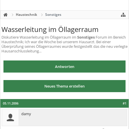
Haustechnik
Sonstiges
Wasserleitung im Öllagerraum
Diskutiere
Wasserleitung im Öllagerraum
im
Sonstiges
Forum im Bereich
Haustechnik; Ich war die Woche bei unserem Hausarzt. Bei einer
Überprüfung seines Öllagerraumes wurde festgestellt das die neu verlegte
Hausanschlussleitung...
Antworten
Neues Thema erstellen
05.11.2006
#1
damy