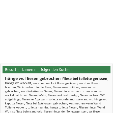
Besucher kamen mit folgenden Suchen
hänge wc fliesen gebrochen
fliese bei toilette gerissen
,
,
hänge wc wackelt
wand wc wackelt fliese gerissen
,
,
wand wc fliesen
brechen
,
Wc Ausschnitt in die fliese
,
fliesen ausschnitt wc
,
vorwand wc
gebrochen
,
Wandtoilette riss fliesen
,
fliesen hinter wc gebrochen
,
wand wc
wackelt leicht
,
wc fliesen defekt
,
fliesen saniblock design
,
fliesen gerissen WC
aufgehängt
,
fliesen verfugt wann toilette montieren
,
risse wand wc
,
hänge wc
kaputte fliesen
,
fliese bei Spülkasten gebrochen
,
was machen wenn Wand
Toilette wackelt
,
toilette haarriss
,
hange toilette fliesen
,
Fliesen hinter Wand
Wc
,
riss fliese beim sanblock
,
fliesen hinter der Toilettegerissen
,
wc fliesen