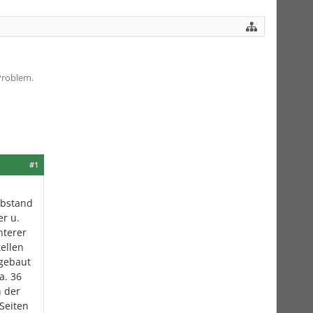
Problem.
#1
Abstand
er u.
nterer
ellen
gebaut
a. 36
h der
 Seiten