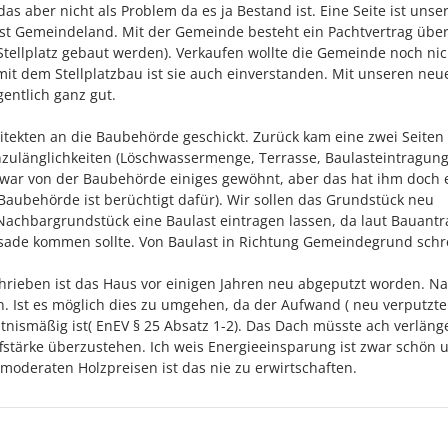
as aber nicht als Problem da es ja Bestand ist. Eine Seite ist unse
ist Gemeindeland. Mit der Gemeinde besteht ein Pachtvertrag übe
 Stellplatz gebaut werden). Verkaufen wollte die Gemeinde noch nic
 mit dem Stellplatzbau ist sie auch einverstanden. Mit unseren neu
entlich ganz gut.
tekten an die Baubehörde geschickt. Zurück kam eine zwei Seiten
zulänglichkeiten (Löschwassermenge, Terrasse, Baulasteintragun
t war von der Baubehörde einiges gewöhnt, aber das hat ihm doch 
Baubehörde ist berüchtigt dafür). Wir sollen das Grundstück neu
Nachbargrundstück eine Baulast eintragen lassen, da laut Bauantr
de kommen sollte. Von Baulast in Richtung Gemeindegrund schre
chrieben ist das Haus vor einigen Jahren neu abgeputzt worden. N
Ist es möglich dies zu umgehen, da der Aufwand ( neu verputzte
tnismäßig ist( EnEV § 25 Absatz 1-2). Das Dach müsste ach verläng
tärke überzustehen. Ich weis Energieeinsparung ist zwar schön 
 moderaten Holzpreisen ist das nie zu erwirtschaften.