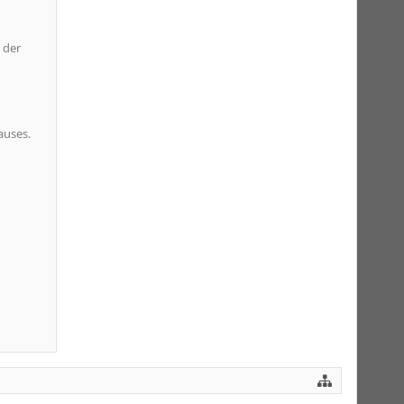
 der
auses.