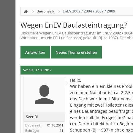
Bauphysik
EnEV 2002 / 2004 / 2007 / 2009
Wegen EnEV Baulasteintragung?
Diskutiere
Wegen EnEV Baulasteintragung?
im
EnEV 2002 / 2004 
Wir haben uns ein EFH (in Sachsen) gekauft( Bj. ca 1937). Der Abs
Antworten
Neues Thema erstellen
SvenBi
,
17.03.2012
Hallo,
Wir haben ein ein kleines Probl
zu einem Nachbar ist ca. 2-2,5
das Dach wurde mit Bitumenschi
Eingang mit zwei Toiletten) die
eines Bauantrages beauftragt
SvenBi
werden soll. Im Erdgeschoß hab
cm. Der Architekt hat zu Begin
Dabei seit:
01.10.2011
Schuppen (Bj. 1937) nicht einge
Beiträge:
11