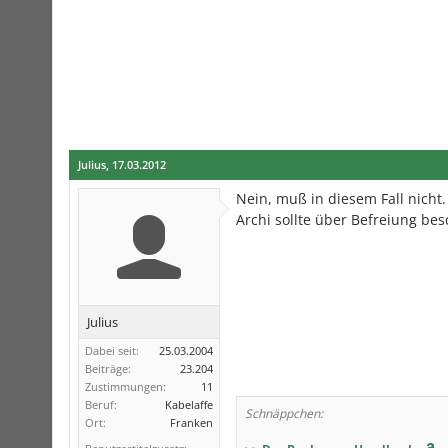
Julius
,
17.03.2012
Nein, muß in diesem Fall nicht.
Archi sollte über Befreiung be
Julius
Dabei seit:
25.03.2004
Beiträge:
23.204
Zustimmungen:
11
Beruf:
Kabelaffe
Schnäppchen:
Ort:
Franken