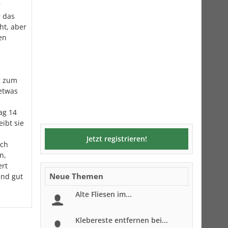
r
r das
ht, aber
en
g zum
etwas
ag 14
ibt sie
Jetzt registrieren!
ach
n,
ert
Neue Themen
und gut
Alte Fliesen im...
Klebereste entfernen bei...