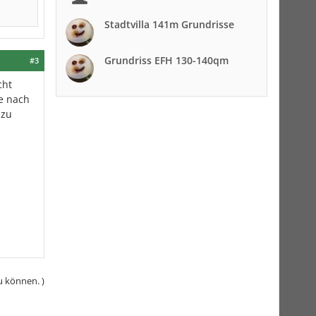
Stadtvilla 141m Grundrisse
Grundriss EFH 130-140qm
#3
cht
ie nach
 zu
u können. )