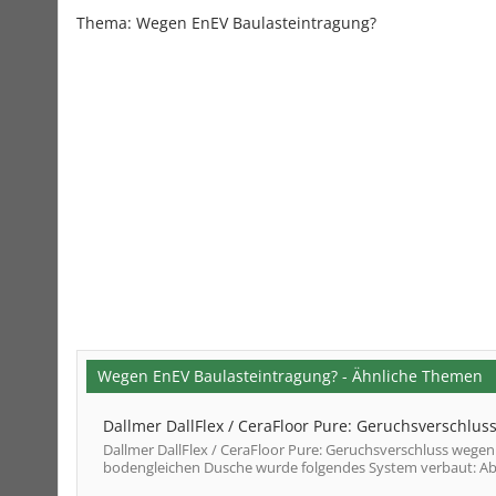
Thema:
Wegen EnEV Baulasteintragung?
Wegen EnEV Baulasteintragung? - Ähnliche Themen
Dallmer DallFlex / CeraFloor Pure: Geruchsverschlu
Dallmer DallFlex / CeraFloor Pure: Geruchsverschluss wege
bodengleichen Dusche wurde folgendes System verbaut: Abla