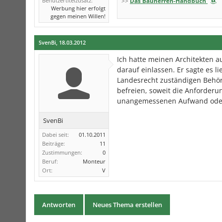
Benutzertitelzusatz:
>>
Das Bauherren-Handbuch
Werbung hier erfolgt
gegen meinen Willen!
SvenBi
,
18.03.2012
Ich hatte meinen Architekten au
darauf einlassen. Er sagte es 
Landesrecht zuständigen Behö
befreien, soweit die Anforder
unangemessenen Aufwand oder i
SvenBi
Dabei seit:
01.10.2011
Beiträge:
11
Zustimmungen:
0
Beruf:
Monteur
Ort:
V
Antworten
Neues Thema erstellen