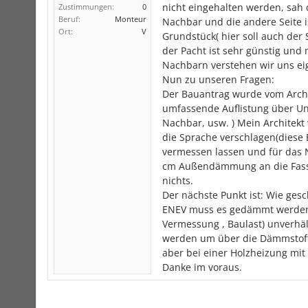
nicht eingehalten werden, sah d
Zustimmungen:
0
Beruf:
Monteur
Nachbar und die andere Seite 
Ort:
V
Grundstück( hier soll auch der
der Pacht ist sehr günstig und
Nachbarn verstehen wir uns eig
Nun zu unseren Fragen:
Der Bauantrag wurde vom Archi
umfassende Auflistung über Un
Nachbar, usw. ) Mein Architek
die Sprache verschlagen(diese 
vermessen lassen und für das 
cm Außendämmung an die Fassa
nichts.
Der nächste Punkt ist: Wie ges
ENEV muss es gedämmt werden. 
Vermessung , Baulast) unverhäl
werden um über die Dämmstoffs
aber bei einer Holzheizung mit
Danke im voraus.