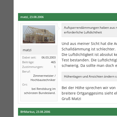
matzi
,
23.08.2006
Aufsparrendämmungen haben aus mein
erforderliche Luftdichtheit
Und aus meiner Sicht hat die 
Schalldämmung ist schlechter.
matzi
Die Luftdichtigkeit ist absolu
Dabei seit:
06.03.2003
Test bestanden. Die Luftdichti
Beiträge:
465
schwierig. Da sollte man doch 
Zustimmungen:
1
Beruf:
Zimmermeister /
Höhenlagen und Ansichten ändern sic
Hochbautechniker
Ort:
Bei der Höhe sprechen wir von 
bei Rendsburg im
breitere Ortganggesims sieht e
schönsten Bundesland.
Gruß Matzi
BHMarkus
,
23.08.2006