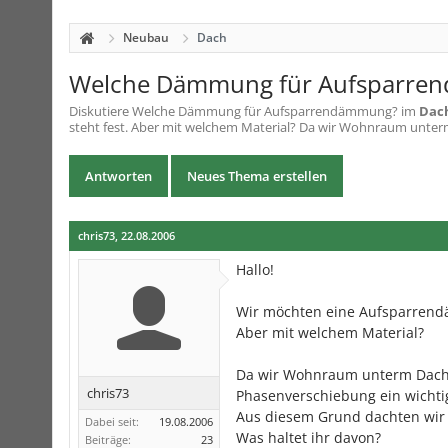
Neubau
Dach
Welche Dämmung für Aufsparre
Diskutiere
Welche Dämmung für Aufsparrendämmung?
im
Dac
steht fest. Aber mit welchem Material? Da wir Wohnraum unterm
Antworten
Neues Thema erstellen
chris73
,
22.08.2006
Hallo!
Wir möchten eine Aufsparrendä
Aber mit welchem Material?
Da wir Wohnraum unterm Dach 
chris73
Phasenverschiebung ein wichti
Aus diesem Grund dachten wir 
Dabei seit:
19.08.2006
Was haltet ihr davon?
Beiträge:
23