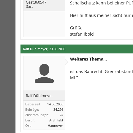
Gast360547
Schallschutz kann bei einer P
Gast
Hier hilft aus meiner Sicht nu
Grüße
stefan ibold
Ralf Dühlmeyer
,
23.08.2006
Weiteres Thema...
ist das Baurecht. Grenzabständ
MfG
Ralf Dühlmeyer
Dabei seit:
14.06.2005
Beiträge:
34.296
Zustimmungen:
24
Beruf:
Architekt
Ort:
Hannover