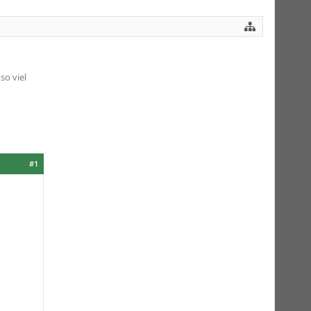
o viel
#1