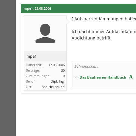
mpe1
,
23.08.2006
[ Aufsparrendämmungen haben a
Ich dacht immer Aufdachdämmu
Abdichtung betrifft
mpe1
Dabei seit:
17.06.2006
Schnäppchen:
Beiträge:
30
Zustimmungen:
0
>>
Das Bauherren-Handbuch
Beruf:
Dipl. Ing.
Ort:
Bad Heilbrunn