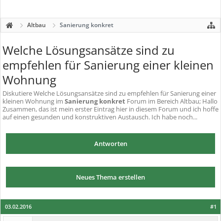
Altbau
Sanierung konkret
Welche Lösungsansätze sind zu
empfehlen für Sanierung einer kleinen
Wohnung
Diskutiere
Welche Lösungsansätze sind zu empfehlen für Sanierung einer
kleinen Wohnung
im
Sanierung konkret
Forum im Bereich Altbau; Hallo
Zusammen, das ist mein erster Eintrag hier in diesem Forum und ich hoffe
auf einen gesunden und konstruktiven Austausch. Ich habe noch...
Antworten
Neues Thema erstellen
03.02.2016
#1