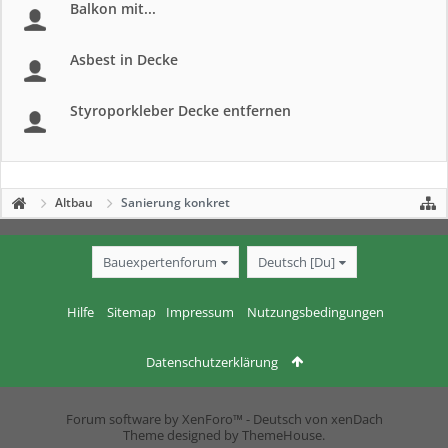
Balkon mit...
Asbest in Decke
Styroporkleber Decke entfernen
Altbau
Sanierung konkret
Bauexpertenforum
Deutsch [Du]
Hilfe
Sitemap
Impressum
Nutzungsbedingungen
Datenschutzerklärung
Forum software by XenForo™
-
Deutsch von xenDach
Theme designed by
ThemeHouse
.