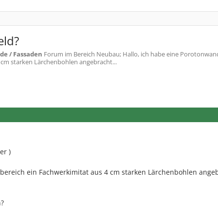
eld?
e / Fassaden
Forum im Bereich Neubau; Hallo, ich habe eine Porotonwand 
4 cm starken Lärchenbohlen angebracht...
er )
nbereich ein Fachwerkimitat aus 4 cm starken Lärchenbohlen ange
n?