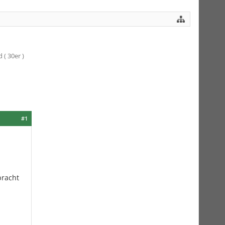
( 30er )
#1
bracht