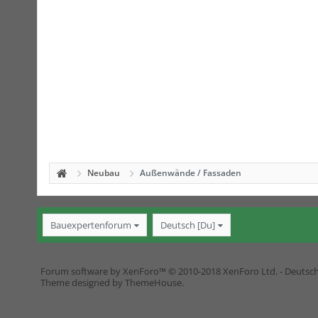
Neubau
Außenwände / Fassaden
Bauexpertenforum
Deutsch [Du]
Forum software by XenForo™
© 2010-2018 XenForo Ltd.
-
Deutsc
Theme designed by
ThemeHouse
.