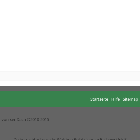
Startseite
Hilfe
Sitemap
h von xenDach
©2010-2015
Du betrachtest gerade: Welchen Putzträger im Fachwerkfeld?