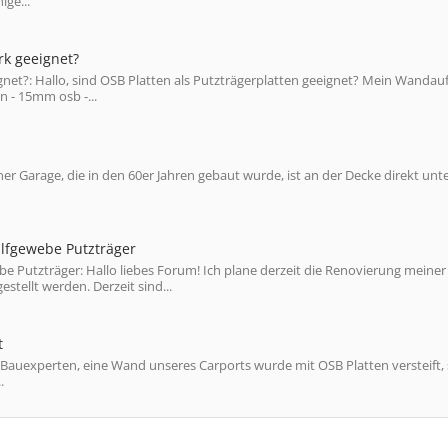
ige...
rk geeignet?
net?: Hallo, sind OSB Platten als Putzträgerplatten geeignet? Mein Wandau
 - 15mm osb -...
ner Garage, die in den 60er Jahren gebaut wurde, ist an der Decke direkt un
ilfgewebe Putzträger
e Putzträger: Hallo liebes Forum! Ich plane derzeit die Renovierung meiner
tellt werden. Derzeit sind...
t
 Bauexperten, eine Wand unseres Carports wurde mit OSB Platten versteift, 
.