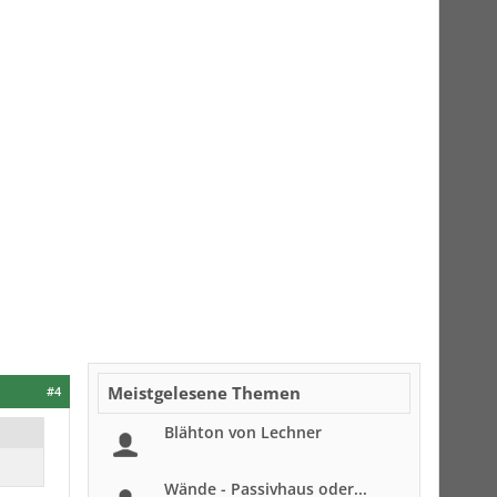
Meistgelesene Themen
#4
Blähton von Lechner
Wände - Passivhaus oder...