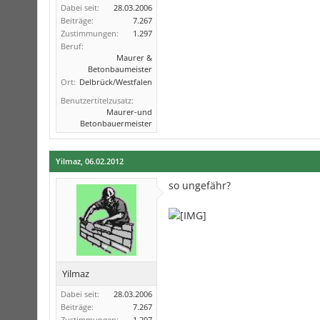
Dabei seit:
28.03.2006
Beiträge:
7.267
Zustimmungen:
1.297
Beruf:
Maurer &
Betonbaumeister
Ort:
Delbrück/Westfalen
Benutzertitelzusatz:
Maurer-und
Betonbauermeister
Yilmaz
,
06.02.2012
so ungefähr?
Yilmaz
Dabei seit:
28.03.2006
Beiträge:
7.267
Zustimmungen:
1.297