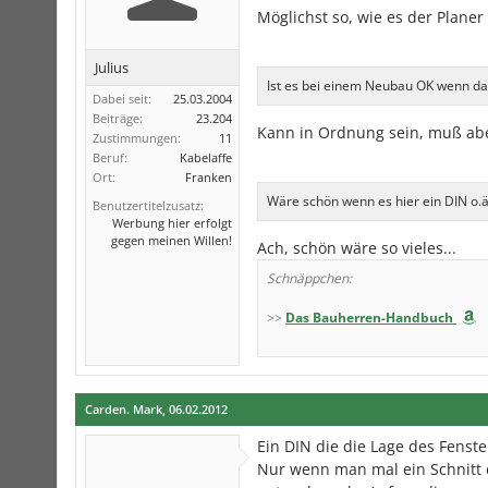
Möglichst so, wie es der Planer
Julius
Ist es bei einem Neubau OK wenn da
Dabei seit:
25.03.2004
Beiträge:
23.204
Kann in Ordnung sein, muß abe
Zustimmungen:
11
Beruf:
Kabelaffe
Ort:
Franken
Wäre schön wenn es hier ein DIN o.ä.
Benutzertitelzusatz:
Werbung hier erfolgt
gegen meinen Willen!
Ach, schön wäre so vieles...
Schnäppchen:
>>
Das Bauherren-Handbuch
Carden. Mark
,
06.02.2012
Ein DIN die die Lage des Fenster
Nur wenn man mal ein Schnitt d