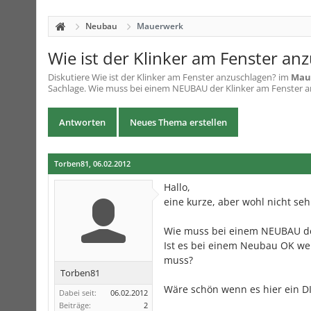
Neubau
Mauerwerk
Wie ist der Klinker am Fenster an
Diskutiere
Wie ist der Klinker am Fenster anzuschlagen?
im
Mau
Sachlage. Wie muss bei einem NEUBAU der Klinker am Fenster ang
Antworten
Neues Thema erstellen
Torben81
,
06.02.2012
Hallo,
eine kurze, aber wohl nicht seh
Wie muss bei einem NEUBAU der
Ist es bei einem Neubau OK we
muss?
Torben81
Wäre schön wenn es hier ein DIN
Dabei seit:
06.02.2012
Beiträge:
2