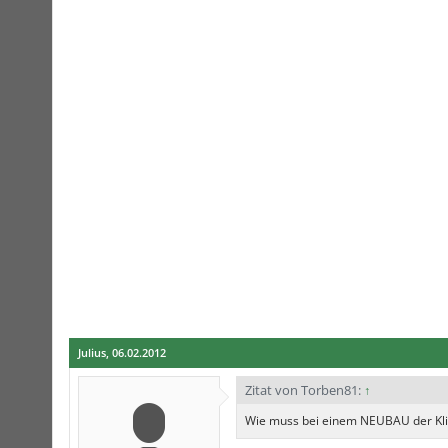
Julius
,
06.02.2012
Zitat von Torben81:
↑
Wie muss bei einem NEUBAU der Kli