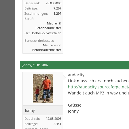
Dabei seit:
28.03.2006
Beiträge:
7.267
Zustimmungen:
1.297
Beruf:
Maurer &
Betonbaumeister
Ort:
Delbrück/Westfalen
Benutzertitelzusatz:
Maurer-und
Betonbauermeister
Jonny
,
19.01.2007
audacity
Link muss ich erst noch suchen
http://audacity.sourceforge.net
Wandelt auch MP3 in wav und 
Grüsse
Jonny
Jonny
Dabei seit:
12.05.2006
Beiträge:
4.341
Zustimmungen:
2