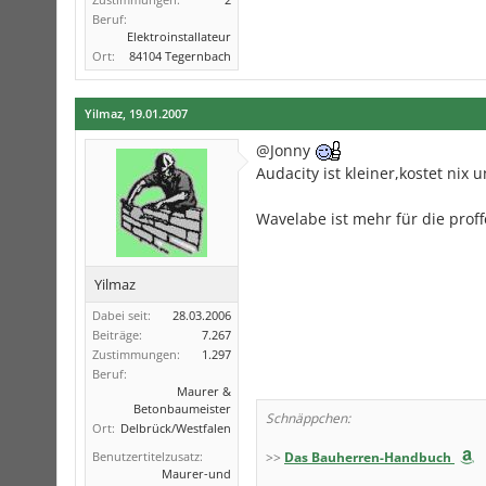
Beruf:
Elektroinstallateur
Ort:
84104 Tegernbach
Yilmaz
,
19.01.2007
@Jonny
Audacity ist kleiner,kostet nix
Wavelabe ist mehr für die prof
Yilmaz
Dabei seit:
28.03.2006
Beiträge:
7.267
Zustimmungen:
1.297
Beruf:
Maurer &
Betonbaumeister
Schnäppchen:
Ort:
Delbrück/Westfalen
Benutzertitelzusatz:
>>
Das Bauherren-Handbuch
Maurer-und