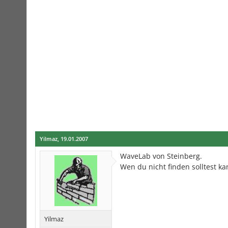
Yilmaz
,
19.01.2007
WaveLab von Steinberg.
Wen du nicht finden solltest k
Yilmaz