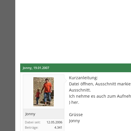
Jonny
,
19.01.2007
Kurzanleitung:
Datei öffnen, Ausschnitt marki
Ausschnitt.
Ich nehme es auch zum Aufneh
) her.
Jonny
Grüsse
Jonny
Dabei seit:
12.05.2006
Beiträge:
4.341