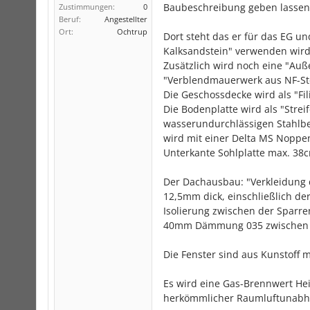
Baubeschreibung geben lassen 
Zustimmungen:
0
Beruf:
Angestellter
Ort:
Ochtrup
Dort steht das er für das EG un
Kalksandstein" verwenden wird
Zusätzlich wird noch eine "A
"Verblendmauerwerk aus NF-Ste
Die Geschossdecke wird als "Fi
Die Bodenplatte wird als "Str
wasserundurchlässigen Stahlbe
wird mit einer Delta MS Nopp
Unterkante Sohlplatte max. 38
Der Dachausbau: "Verkleidung 
12,5mm dick, einschließlich de
Isolierung zwischen der Sparr
40mm Dämmung 035 zwischen d
Die Fenster sind aus Kunstoff m
Es wird eine Gas-Brennwert He
herkömmlicher Raumluftunabhä