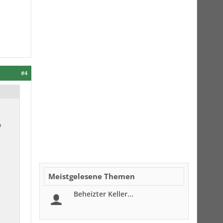
#4
n
Meistgelesene Themen
Beheizter Keller...