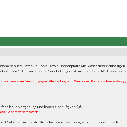
fundament 80cm unter UK-Sohle" sowie "Bodenplatte aus wasserundurchlässigen
 laut Statik". "Die vorhandene Sandbettung wird mit einer Delta MS Noppenbah
st ein massiver Verstoß gegen die Fachregeln! Wer einen Bau so schon anfängt,
eifach Isolierverglasung und haben einen Ug von 0,6.
 Uw = Gesamtfensterwert!
g mit Solarthermie für die Brauchwassererwärmung sowie ein herkömmlicher