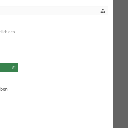
dlich den
#1
aben