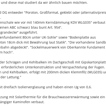
und diese mal studiert da wir ähnlich bauen möchten.
d DG entweder "Poroton, Großformat, geklebt oder (alternativ/preis
.
ußenschale wie vor mit 140mm Kerndämmung KDV WLG035" verbaut
inen ABC schwarz blau bunt Art. 954".
ligrandecke" ausgeführt.
eifenfundament 80cm unter UK-Sohle" sowie "Bodenplatte aus
ton 18cm dick mit Bewährung laut Statik". "Die vorhandene Sand
enbahn abgedeckt". "Sockelmauerwerk von Oberkannte Fundament 
cm hoch".
der Schrägen und Kehlbalken im Dachgeschoß mit Gipskartonplat
r erforderlichen Unterkonstruktion und Verspachtelung der Fugen.
en und Kehlbalken, erfolgt mit 200mm dicken Klemmfilz (WLG035) 
er Lattung."
it dreifach Isolierverglasung und haben einen Ug von 0,6.
izung mit Solarthermie für die Brauchwassererwärmung sowie ein
ngiger Kaminofen verbaut.