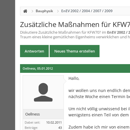
Bauphysik
EnEV 2002 / 2004 / 2007 / 2009
Zusätzliche Maßnahmen für KFW
Diskutiere
Zusätzliche Maßnahmen für KFW70?
im
EnEV 2002 / 2
Traum eines kleine gemütlichen Eigenheims verwirklichen und 
Antworten
Neues Thema erstellen
Oellness
,
05.01.2012
Hallo,
wir wollen uns nun endlich de
nächste Woche einen Termin b
Um nicht völlig unwissend bei 
Oellness
wenigstens einen Teil von dem 
Dabei seit:
10.02.2011
Zudem habe ich mir von einem
Beiträge:
43