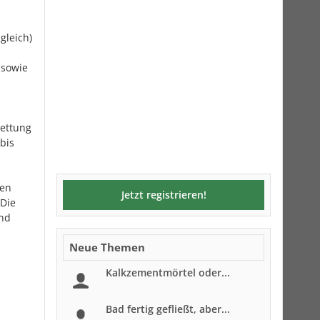
gleich)
 sowie
bettung
bis
ten
Jetzt registrieren!
 Die
und
Neue Themen
Kalkzementmörtel oder...
Bad fertig gefließt, aber...