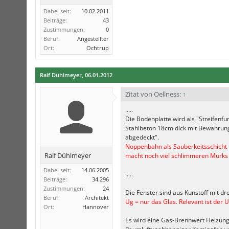
Dabei seit:
10.02.2011
Beiträge:
43
Zustimmungen:
0
Beruf:
Angestellter
Ort:
Ochtrup
Ralf Dühlmeyer
,
06.01.2012
Zitat von Oellness:
↑
.....
Die Bodenplatte wird als "Streifen
Stahlbeton 18cm dick mit Bewährung
abgedeckt".
Noppenbahn als Sauberkeitsschicht i
Ralf Dühlmeyer
macht noch viel schlimmeren Murks
Dabei seit:
14.06.2005
.....
Beiträge:
34.296
Zustimmungen:
24
Die Fenster sind aus Kunstoff mit dr
Beruf:
Architekt
Ug = nur das Glas. Relevant ist der
Ort:
Hannover
Es wird eine Gas-Brennwert Heizun