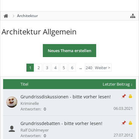
Architektur
Architektur Allgemein
Neues Thema erstellen
1
2
3
4
5
6
→
240
Weiter >
Titel
Letzter Beitrag ↓
Grundrissdiskussionen - bitte vorher lesen!
Kriminelle
06.03.2021
Antworten:
0
Grundrissdebatten - bitte vorher lesen!
Ralf Dühlmeyer
27.07.2012
Antworten:
0