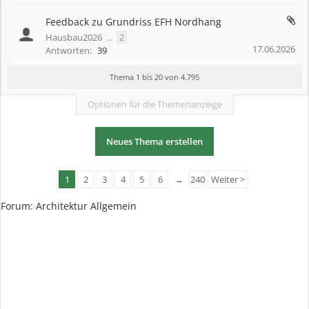
Feedback zu Grundriss EFH Nordhang
Hausbau2026
...
2
17.06.2026
Antworten:
39
Thema 1 bis 20 von 4.795
Optionen für die Themenanzeige
Neues Thema erstellen
1
2
3
4
5
6
→
240
Weiter >
Forum: Architektur Allgemein