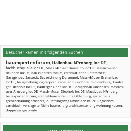
Besucher kamen mit folgenden Suchen
bauexpertenforum
Hallenbau N?rnberg loc:DE
,
,
fachbuchquelle loc:DE
Massivh?user Bayreuth loc:DE
,
,
Massivh?user
Brunnen loc:DE
,
bau experten forum
,
zertifikat-ohne-unterschrift
,
Garagenbau Sarstedt
,
Bauzeichnung Dortmund
,
Massivh?user Breitenbach
loc:DE
,
baugenehmigung carport umbauen zu wohnraum oldenburg
,
Bautr?
ger Diepholz loc:DE
,
Bautr?ger Ohne loc:DE
,
Garagenbau Adelebsen
,
Massivh?
user Arnsberg loc:DE
,
Massivh?user Diepholz loc:DE
,
Massivbau N?rnberg
,
bauexperten forum
,
architektenempfehlung Oldenburg
,
gartenhaus
grenzbebauung arnsberg
,
2. Rettungsweg umkleiden keller
,
ungleiches
satteldach
,
versiegelte fläche baurecht
,
grundrisserstellung wohnung kosten
,
doppelgarage breite