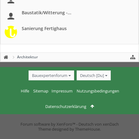
Baustatik/Witterung -...
Sanierung Fertighaus
Architektur
Bauexpertenforum
Deutsch [Du]
Hilfe
Sitemap
Impressum
Nutzungsbedingungen
Datenschutzerklärung
Forum software by XenForo™
-
Deutsch von xenDach
Theme designed by
ThemeHouse
.