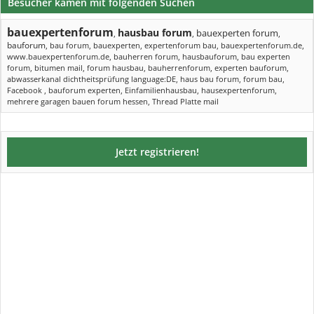
Besucher kamen mit folgenden Suchen
bauexpertenforum
hausbau forum
bauexperten forum
,
,
,
bauforum
,
bau forum
,
bauexperten
,
expertenforum bau
,
bauexpertenforum.de
,
www.bauexpertenforum.de
,
bauherren forum
,
hausbauforum
,
bau experten
forum
,
bitumen mail
,
forum hausbau
,
bauherrenforum
,
experten bauforum
,
abwasserkanal dichtheitsprüfung language:DE
,
haus bau forum
,
forum bau
,
Facebook
,
bauforum experten
,
Einfamilienhausbau
,
hausexpertenforum
,
mehrere garagen bauen forum hessen
,
Thread Platte mail
Jetzt registrieren!