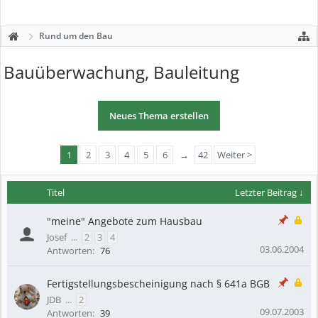
Rund um den Bau
Bauüberwachung, Bauleitung
Neues Thema erstellen
1
2
3
4
5
6
→
42
Weiter >
Titel
Letzter Beitrag ↓
"meine" Angebote zum Hausbau
Josef
...
2
3
4
03.06.2004
Antworten:
76
Fertigstellungsbescheinigung nach § 641a BGB
JDB
...
2
09.07.2003
Antworten:
39