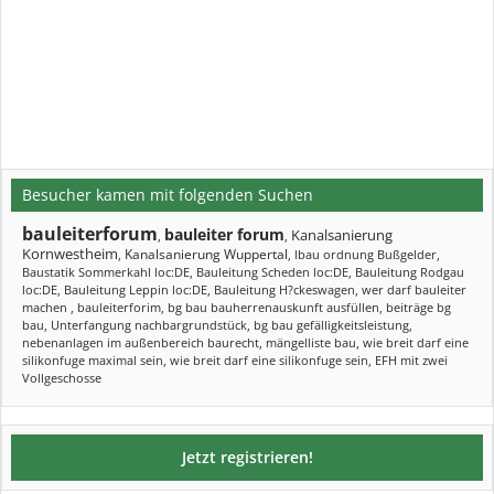
Besucher kamen mit folgenden Suchen
bauleiterforum
bauleiter forum
Kanalsanierung
,
,
Kornwestheim
Kanalsanierung Wuppertal
,
,
lbau ordnung Bußgelder
,
Baustatik Sommerkahl loc:DE
,
Bauleitung Scheden loc:DE
,
Bauleitung Rodgau
loc:DE
,
Bauleitung Leppin loc:DE
,
Bauleitung H?ckeswagen
,
wer darf bauleiter
machen
,
bauleiterforim
,
bg bau bauherrenauskunft ausfüllen
,
beiträge bg
bau
,
Unterfangung nachbargrundstück
,
bg bau gefälligkeitsleistung
,
nebenanlagen im außenbereich baurecht
,
mängelliste bau
,
wie breit darf eine
silikonfuge maximal sein
,
wie breit darf eine silikonfuge sein
,
EFH mit zwei
Vollgeschosse
Jetzt registrieren!