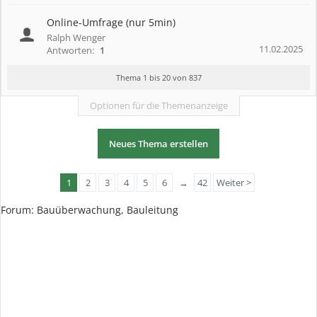
Online-Umfrage (nur 5min)
Ralph Wenger
11.02.2025
Antworten:
1
Thema 1 bis 20 von 837
Optionen für die Themenanzeige
Neues Thema erstellen
1
2
3
4
5
6
→
42
Weiter >
Forum: Bauüberwachung, Bauleitung