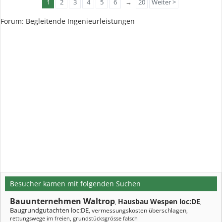
1
2
3
4
5
6
→
20
Weiter >
Forum: Begleitende Ingenieurleistungen
Besucher kamen mit folgenden Suchen
Bauunternehmen Waltrop
Hausbau Wespen loc:DE
,
,
Baugrundgutachten loc:DE
vermessungskosten überschlagen
,
,
rettungswege im freien
,
grundstücksgrösse falsch