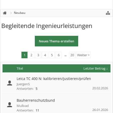
Neubau
Begleitende Ingenieurleistungen
Neues Thema erstellen
1
2
3
4
5
6
→
20
Weiter >
Titel
Letzter Beitrag ↓
Leica TC 400 N: kalibrieren/justieren/prüfen
JuergenS
20.02.2026
Antworten:
5
Bauherrenschutzbund
Mullvad
26.01.2026
Antworten:
11