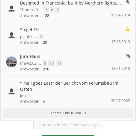
Designed in Franconia, built by Northern lights.....
Thomas B
...
5
6
7
15.04.2014
Antworten:
128
So geht's!
planfix
...
2
17.06.2013
Antworten:
20
Jura-Haus
fmw6502
...
9
10
11
18.01.2013
Antworten:
210
"Thali goes East" der Bericht vom Forumsbau im
Osten !
Josef
30.07.2002
Antworten:
6
Thema 1 bis 10 von 10
Optionen für die Themenanzeige