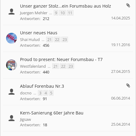
Unser ganzer Stolz...ein Forumsbau aus Holz
Juergen Mehler
...
9
10
11
14.04.2025
Antworten:
212
Unser neues Haus
Shai Hulud
...
21
22
23
19.11.2016
Antworten:
456
Proud to present: Neuer Forumsbau - T7
Westfalenland
...
21
22
23
27.04.2015
Antworten:
440
Ablauf Forenbau Nr.3
docno
...
3
4
5
06.06.2014
Antworten:
91
Kern-Sanierung 60er Jahre Bau
Jigsaw
25.04.2014
Antworten:
18