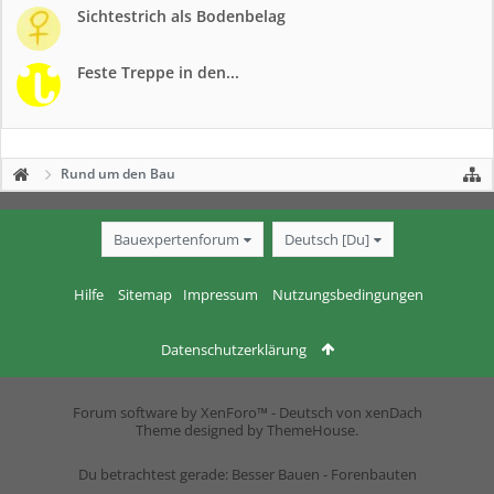
Sichtestrich als Bodenbelag
Feste Treppe in den...
Rund um den Bau
Bauexpertenforum
Deutsch [Du]
Hilfe
Sitemap
Impressum
Nutzungsbedingungen
Datenschutzerklärung
Forum software by XenForo™
-
Deutsch von xenDach
Theme designed by
ThemeHouse
.
Du betrachtest gerade: Besser Bauen - Forenbauten