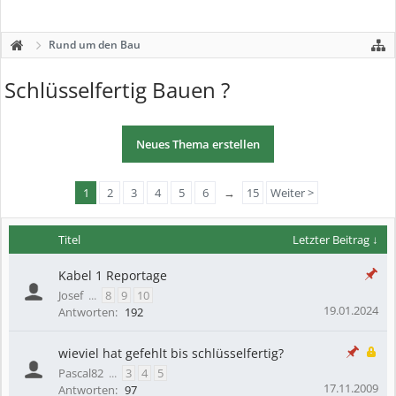
Rund um den Bau
Schlüsselfertig Bauen ?
Neues Thema erstellen
1
2
3
4
5
6
→
15
Weiter >
Titel
Letzter Beitrag ↓
Kabel 1 Reportage
Josef
...
8
9
10
19.01.2024
Antworten:
192
wieviel hat gefehlt bis schlüsselfertig?
Pascal82
...
3
4
5
17.11.2009
Antworten:
97