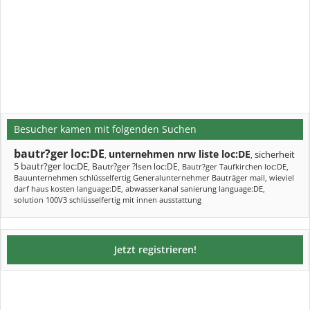
Besucher kamen mit folgenden Suchen
bautr?ger loc:DE
unternehmen nrw liste loc:DE
sicherheit
,
,
5 bautr?ger loc:DE
Bautr?ger ?lsen loc:DE
,
,
Bautr?ger Taufkirchen loc:DE
,
Bauunternehmen schlüsselfertig Generalunternehmer Bauträger mail
,
wieviel
darf haus kosten language:DE
,
abwasserkanal sanierung language:DE
,
solution 100V3 schlüsselfertig mit innen ausstattung
Jetzt registrieren!