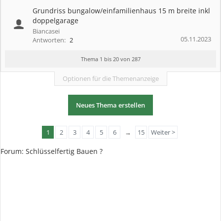
Grundriss bungalow/einfamilienhaus 15 m breite inkl
doppelgarage
Biancasei
05.11.2023
Antworten:
2
Thema 1 bis 20 von 287
Optionen für die Themenanzeige
Neues Thema erstellen
1
2
3
4
5
6
→
15
Weiter >
Forum: Schlüsselfertig Bauen ?