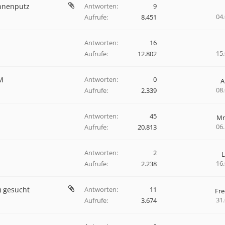
nnenputz
Antworten:
9
04
Aufrufe:
8.451
Antworten:
16
15
Aufrufe:
12.802
M
Antworten:
0
A
08
Aufrufe:
2.339
Antworten:
45
Mr
06
Aufrufe:
20.813
Antworten:
2
16
Aufrufe:
2.238
) gesucht
Antworten:
11
Fre
31
Aufrufe:
3.674