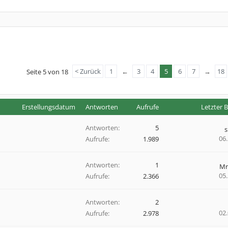
< Zurück
1
←
3
4
5
6
7
→
18
Seite 5 von 18
Erstellungsdatum
Antworten
Aufrufe
Letzter B
Antworten:
5
06
Aufrufe:
1.989
Antworten:
1
Mr
05
Aufrufe:
2.366
Antworten:
2
02
Aufrufe:
2.978