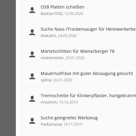
OSB Platten schießen
Bastian7032
,
12.06.2020
Suche Nass-/Trockensauger für Heimwerkerbe
MaKathi
,
24.05.2020
Mörtelschlitten für Wienerberger T8
mistermister
,
25.01.2020
Mauernutfräse mit guter Absaugung gesucht
spline
,
26.01.2020
Trennscheibe für Klinkerpflaster, hartgebrannt
msssmm
,
13.12.2019
Suche geeignetes Werkzeug
Parkstrasse
,
19.11.2019