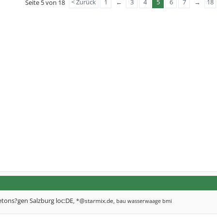
< Zurück
1
←
3
4
5
6
7
→
18
Seite 5 von 18
etons?gen Salzburg loc:DE
*@starmix.de
,
,
bau wasserwaage bmi