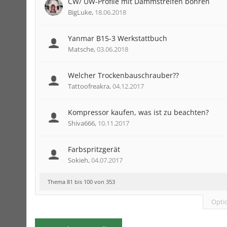
CW/ UW-Profile mit Dämmstreifen bohren
BigLuke
,
18.06.2018
Yanmar B15-3 Werkstattbuch
Matsche
,
03.06.2018
Welcher Trockenbauschrauber??
Tattoofreakra
,
04.12.2017
Kompressor kaufen, was ist zu beachten?
Shiva666
,
10.11.2017
Farbspritzgerät
Sokieh
,
04.07.2017
Thema 81 bis 100 von 353
Opti