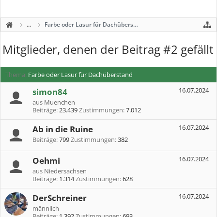
...
Farbe oder Lasur für Dachüberstand
Mitglieder, denen der Beitrag #2 gefällt
Thema:
Farbe oder Lasur für Dachüberstand
simon84
16.07.2024
aus
Muenchen
Beiträge:
23.439
Zustimmungen:
7.012
Ab in die Ruine
16.07.2024
Beiträge:
799
Zustimmungen:
382
Oehmi
16.07.2024
aus
Niedersachsen
Beiträge:
1.314
Zustimmungen:
628
DerSchreiner
16.07.2024
männlich
Beiträge:
1.392
Zustimmungen:
693