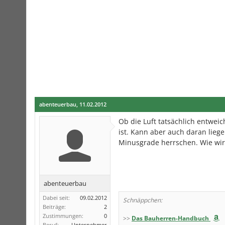
abenteuerbau
,
11.02.2012
Ob die Luft tatsächlich entweic
ist. Kann aber auch daran lieg
Minusgrade herrschen. Wie wir
abenteuerbau
Dabei seit:
09.02.2012
Schnäppchen:
Beiträge:
2
Zustimmungen:
0
>>
Das Bauherren-Handbuch
Beruf:
Unternehmer