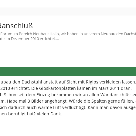
danschluß
Forum im Bereich Neubau; Hallo, wir haben in unserem Neubau den Dachs
rde im Dezember 2010 errichtet....
ubau den Dachstuhl anstatt auf Sicht mit Rigips verkleiden lassen
010 errichtet. Die Gipskartonplatten kamen im März 2011 dran.
011. Schon seit dem Einzug bekommen wir an allen Wandanschlüsse
1 cm. Habe mal 3 Bilder angehängt. Würde die Spalten gerne füllen, 
 sich dadurch auch warme Luft verflüchtigt. Kann man davon ausg
hen beruhigt hat? Vielen Dank.