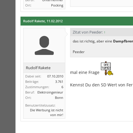
Ort:
Pocking
Rudolf Rakete
,
11.02.2012
Zitat von Peeder:
↑
das ist richtig, aber eine
Dampfbre
Peeder
Rudolf Rakete
mal eine Frage
Dabei seit:
07.10.2010
Beiträge:
3.761
Kennst Du den SD Wert von Fe
Zustimmungen:
6
Beruf:
Elektroingenieur
Ort:
Bonn
Benutzertitelzusatz:
Die Werbung ist nicht
von mir!