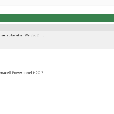
mse
, so bei einen Wert Sd 2 m .
rmacell Powerpanel H2O ?