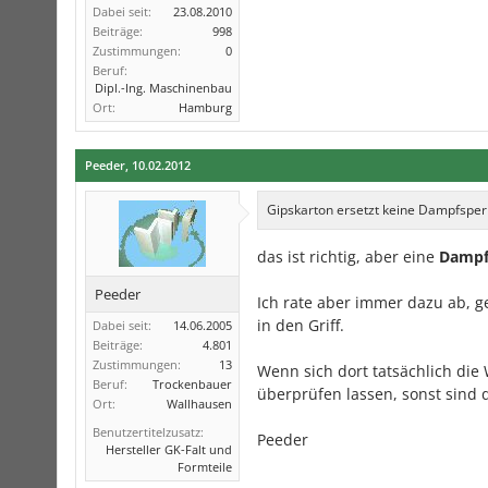
Dabei seit:
23.08.2010
Beiträge:
998
Zustimmungen:
0
Beruf:
Dipl.-Ing. Maschinenbau
Ort:
Hamburg
Peeder
,
10.02.2012
Gipskarton ersetzt keine Dampfsper
das ist richtig, aber eine
Dampf
Peeder
Ich rate aber immer dazu ab, 
in den Griff.
Dabei seit:
14.06.2005
Beiträge:
4.801
Zustimmungen:
13
Wenn sich dort tatsächlich die
Beruf:
Trockenbauer
überprüfen lassen, sonst sind d
Ort:
Wallhausen
Benutzertitelzusatz:
Peeder
Hersteller GK-Falt und
Formteile