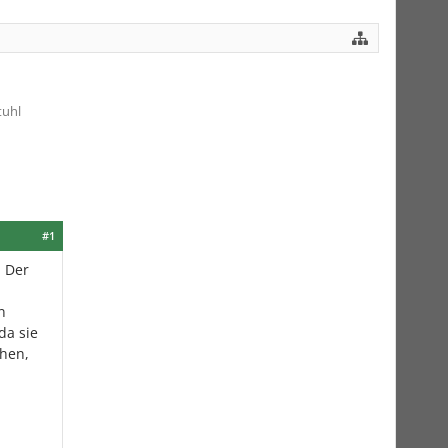
tuhl
#1
. Der
n
da sie
ehen,