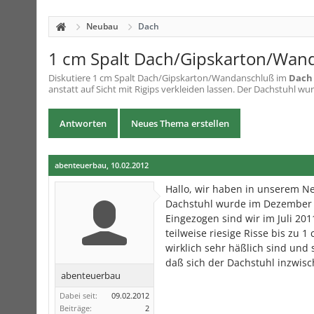
Neubau
Dach
1 cm Spalt Dach/Gipskarton/Wan
Diskutiere
1 cm Spalt Dach/Gipskarton/Wandanschluß
im
Dach
anstatt auf Sicht mit Rigips verkleiden lassen. Der Dachstuhl wu
Antworten
Neues Thema erstellen
abenteuerbau
,
10.02.2012
Hallo, wir haben in unserem Ne
Dachstuhl wurde im Dezember 2
Eingezogen sind wir im Juli 2
teilweise riesige Risse bis zu 
wirklich sehr häßlich sind und
daß sich der Dachstuhl inzwisc
abenteuerbau
Dabei seit:
09.02.2012
Beiträge:
2