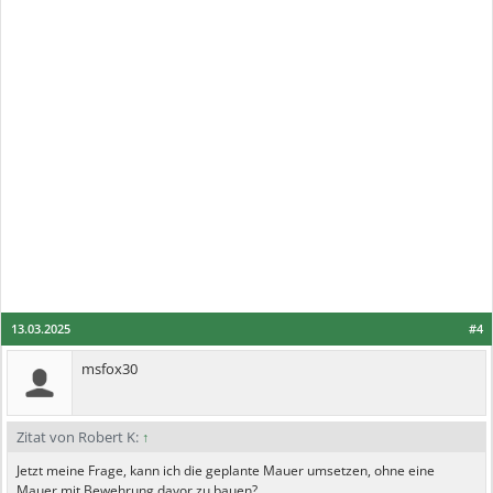
13.03.2025
#4
msfox30
Zitat von Robert K:
↑
Jetzt meine Frage, kann ich die geplante Mauer umsetzen, ohne eine
Mauer mit Bewehrung davor zu bauen?