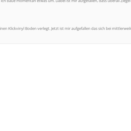
, ich baue momentan etwas um. Dabei ist mir aufgefallen, dass überall Ziegel
nen Klickvinyl Boden verlegt. Jetzt ist mir aufgefallen das sich bei mittlerweil