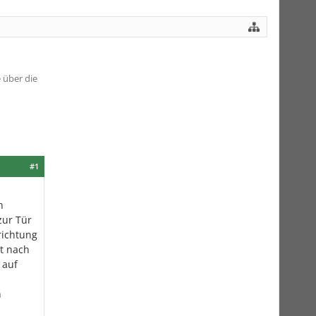
 über die
#1
n
zur Tür
richtung
st nach
 auf
n