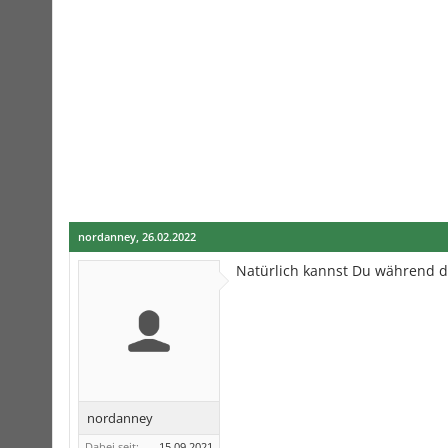
nordanney
,
26.02.2022
Natürlich kannst Du während d
nordanney
Dabei seit:
15.09.2021