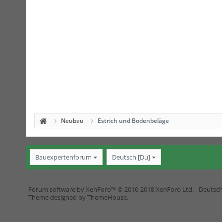
Neubau
Estrich und Bodenbeläge
Bauexpertenforum
Deutsch [Du]
Forum software by XenForo™
© 2010-2018 XenForo Ltd.
-
Deutsc
Theme designed by
ThemeHouse
.