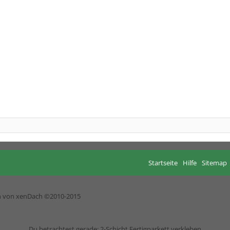
Startseite
Hilfe
Sitemap
h von xenDach
©2010-2015
Du betrachtest gerade: 2-Schicht Fertigparkett verkleben