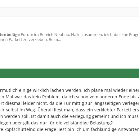
odenbeläge
Forum im Bereich Neubau; Hallo zusammen, ich habe eine Frage
inen Parkett zu verkleben. Beim...
ermutlich einige wirklich lachen werden. Ich plane mal wieder eine
ten Mal war das kein Problem, da ich schön vom anderen Ende bis 
rt diesmal leider nicht, da die Tür mittig zur längsseitigen Verlege
r selbst im Weg. Überall liest man, dass ein verklebter Parkett er
 werden soll. Ist damit auch die Verlegung gemeint und ich muss
egen oder gilt das nur für die vollständige Belastung?
 kopfschüttelnd die Frage liest bin ich um fachkundige Antworte