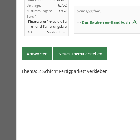
Beiträge:
6.752
Zustimmungen:
3.967
Schnäppchen:
Beruf:
Finanzierer/Investor/Ba
>>
Das Bauherren-Handbuch
u- und Sanierungslaie
Ort:
Niederrhein
Antworten
Neues Thema erstellen
Thema:
2-Schicht Fertigparkett verkleben