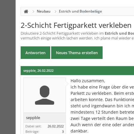
Neubau
Estrich und Bodenbeläge
2-Schicht Fertigparkett verkleben
Diskutiere
2-Schicht Fertigparkett verkleben
im
Estrich und B
vermutlich einige wirklich lachen werden. Ich plane mal wieder e
Antworten
Neues Thema erstellen
seppble
,
26.02.2022
Hallo zusammen,
ich habe eine Frage über die v
Parkett zu verkleben. Beim ers
arbeiten konnte. Das Funktionie
steht und irgendwann bin ich mi
mindestens 12 Stunden betreten
seppble
zwei Tage verteilt den Raum bel
Auch wenn der eine oder andere
Dabei seit:
26.02.2022
dankbar.
Beiträge:
3