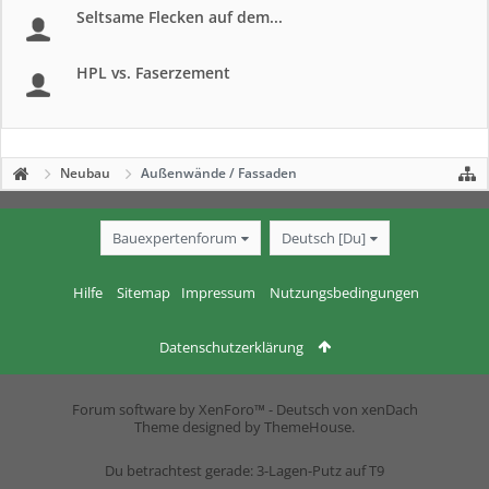
Seltsame Flecken auf dem...
HPL vs. Faserzement
Neubau
Außenwände / Fassaden
Bauexpertenforum
Deutsch [Du]
Hilfe
Sitemap
Impressum
Nutzungsbedingungen
Datenschutzerklärung
Forum software by XenForo™
-
Deutsch von xenDach
Theme designed by
ThemeHouse
.
Du betrachtest gerade: 3-Lagen-Putz auf T9