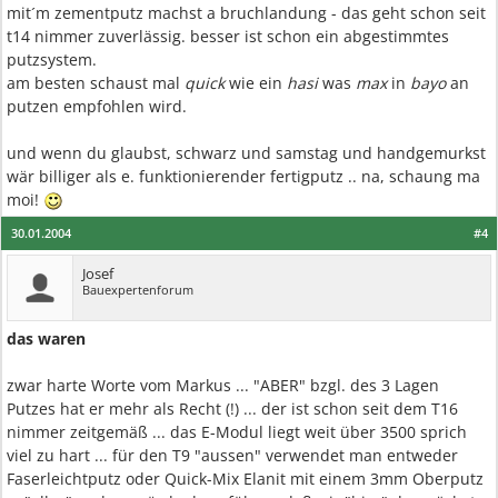
mit´m zementputz machst a bruchlandung - das geht schon seit
t14 nimmer zuverlässig. besser ist schon ein abgestimmtes
putzsystem.
am besten schaust mal
quick
wie ein
hasi
was
max
in
bayo
an
putzen empfohlen wird.
und wenn du glaubst, schwarz und samstag und handgemurkst
wär billiger als e. funktionierender fertigputz .. na, schaung ma
moi!
30.01.2004
#4
Josef
Bauexpertenforum
das waren
zwar harte Worte vom Markus ... "ABER" bzgl. des 3 Lagen
Putzes hat er mehr als Recht (!) ... der ist schon seit dem T16
nimmer zeitgemäß ... das E-Modul liegt weit über 3500 sprich
viel zu hart ... für den T9 "aussen" verwendet man entweder
Faserleichtputz oder Quick-Mix Elanit mit einem 3mm Oberputz