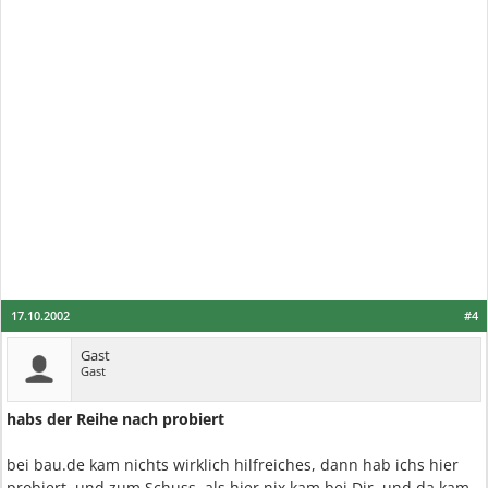
17.10.2002
#4
Gast
Gast
habs der Reihe nach probiert
bei bau.de kam nichts wirklich hilfreiches, dann hab ichs hier
probiert, und zum Schuss, als hier nix kam bei Dir, und da kam