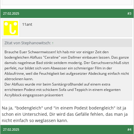
27.02.2025
#3
11ant
Zitat von Stephanowitsch:
↑
Brauche Euer Schwarmwissen! Ich hab mir vor einiger Zeit den
bodengleichen Abfluss "Ceraline" von Dallmer einbauen lassen. Das ganze
damals nagelneue Bad stinkt seitdem moderig. Der Geruchsverschluß sitzt
perfekt, nur bildet sich vom Abwasser ein schmieriger Film in der
Ablaufrinne, weil die Feuchtigkeit bei aufgesetzter Abdeckung einfach nicht
abtrocknen kann.
Der Abfluss wurde mir beim Sanitärgroßhandel auf einem extra
errichteten Podest mit schickem Sofa und Teppich in einem eleganten
Acrylblock eingegossen präsentiert
Na ja, "bodengleich" und "in einem Podest bodengleich" ist ja
schon ein Unterschied, Dir wird das Gefälle fehlen, das man ja
nicht einfach so weglassen kann.
27.02.2025
#4