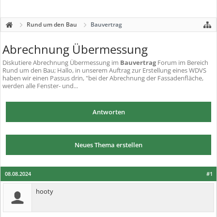
Rund um den Bau
Bauvertrag
Abrechnung Übermessung
Diskutiere
Abrechnung Übermessung
im
Bauvertrag
Forum im Bereich
Rund um den Bau; Hallo, in unserem Auftrag zur Erstellung eines WDVS
haben wir einen Passus drin, "bei der Abrechnung der Fassadenfläche,
werden alle Fenster- und...
Antworten
Neues Thema erstellen
08.08.2024
#1
hooty