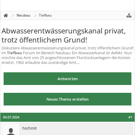
Neubau
Tiefbau
Abwasserentwässerungskanal privat,
trotz öffentlichem Grund!
Diskutiere
Abwasserentwässerungskanal privat, trotz öffentlichem Grund!
im
Tiefbau
Forum im Bereich Neubau; Ein Abwasserkanal ist defekt. Nun
möchte das Amt von 25 angeschlossenen Flurstücksanlegern die Kosten
ersetzt. 1962 erlaubte das zuständige Amt,...
Antworten
Neues Thema erstellen
04.07.2024
#1
hschmit