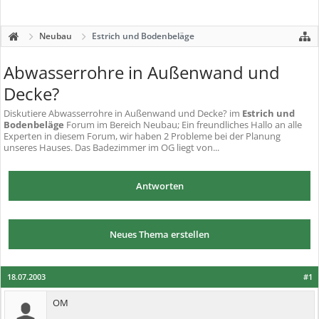
Neubau
Estrich und Bodenbeläge
Abwasserrohre in Außenwand und
Decke?
Diskutiere
Abwasserrohre in Außenwand und Decke?
im
Estrich und
Bodenbeläge
Forum im Bereich Neubau; Ein freundliches Hallo an alle
Experten in diesem Forum, wir haben 2 Probleme bei der Planung
unseres Hauses. Das Badezimmer im OG liegt von...
Antworten
Neues Thema erstellen
18.07.2003
#1
OM