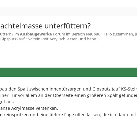
pachtelmasse unterfüttern?
füttern?
im
Ausbaugewerke
Forum im Bereich Neubau; Hallo zusammen, je
psputz (auf KS-Stein) mit Acryl schliessen und habe...
ubau den Spalt zwischen Innentürzargen und Gipsputz (auf KS-Stein
einer Tür vor allem an der Oberseite einen größeren Spalt gefunden
gut aus.
ganze Acrylmasse versenken.
 reinspritzen und eine tiefere Fuge offen lassen, die ich dann mit