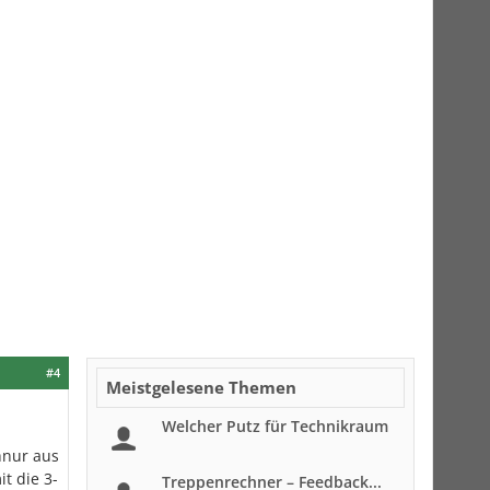
#4
Meistgelesene Themen
Welcher Putz für Technikraum
chnur aus
t die 3-
Treppenrechner – Feedback...