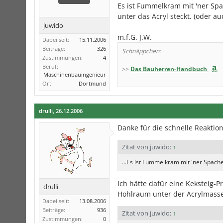
Es ist Fummelkram mit 'ner Sp
unter das Acryl steckt. (oder 
juwido
m.f.G. J.W.
Dabei seit:
15.11.2006
Beiträge:
326
Schnäppchen:
Zustimmungen:
4
Beruf:
>>
Das Bauherren-Handbuch
Maschinenbauingenieur
Ort:
Dortmund
drulli
,
26.12.2006
Danke für die schnelle Reaktion
Zitat von juwido:
↑
...Es ist Fummelkram mit 'ner Spach
Ich hätte dafür eine Keksteig-P
drulli
Hohlraum unter der Acrylmasse
Dabei seit:
13.08.2006
Beiträge:
936
Zitat von juwido:
↑
Zustimmungen:
0