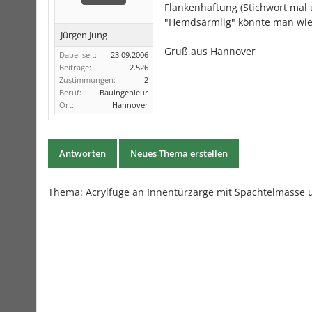
Flankenhaftung (Stichwort mal 
"Hemdsärmlig" könnte man wie
Jürgen Jung
Gruß aus Hannover
Dabei seit:
23.09.2006
Beiträge:
2.526
Zustimmungen:
2
Beruf:
Bauingenieur
Ort:
Hannover
Antworten
Neues Thema erstellen
Thema: Acrylfuge an Innentürzarge mit Spachtelmasse u