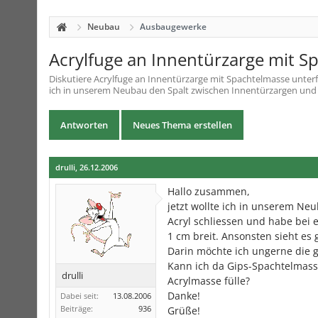
Neubau
Ausbaugewerke
Acrylfuge an Innentürzarge mit S
Diskutiere
Acrylfuge an Innentürzarge mit Spachtelmasse unter
ich in unserem Neubau den Spalt zwischen Innentürzargen und Gi
Antworten
Neues Thema erstellen
drulli
,
26.12.2006
Hallo zusammen,
jetzt wollte ich in unserem Ne
Acryl schliessen und habe bei 
1 cm breit. Ansonsten sieht es 
Darin möchte ich ungerne die 
Kann ich da Gips-Spachtelmasse
drulli
Acrylmasse fülle?
Danke!
Dabei seit:
13.08.2006
Beiträge:
936
Grüße!