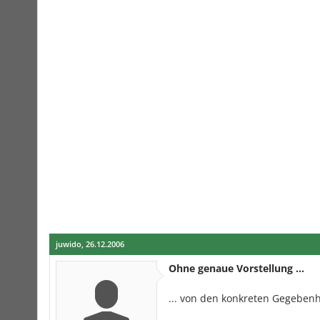
juwido
,
26.12.2006
Ohne genaue Vorstellung ...
... von den konkreten Gegebenhe