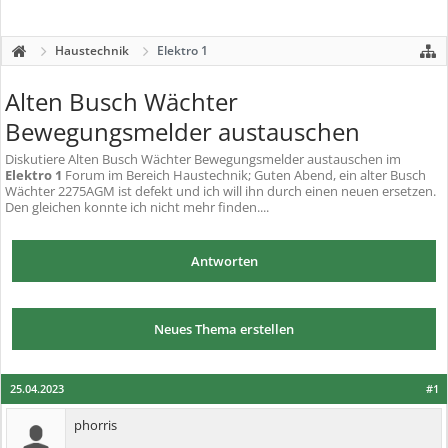
Haustechnik
Elektro 1
Alten Busch Wächter
Bewegungsmelder austauschen
Diskutiere
Alten Busch Wächter Bewegungsmelder austauschen
im
Elektro 1
Forum im Bereich Haustechnik; Guten Abend, ein alter Busch
Wächter 2275AGM ist defekt und ich will ihn durch einen neuen ersetzen.
Den gleichen konnte ich nicht mehr finden....
Antworten
Neues Thema erstellen
25.04.2023
#1
phorris