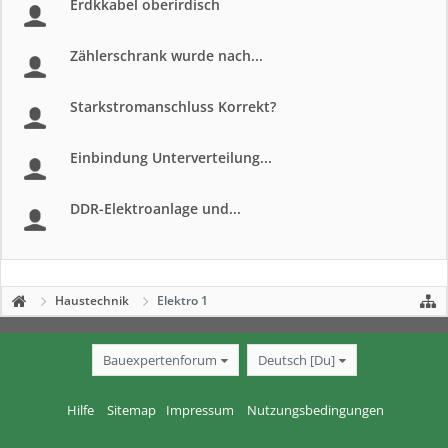
Erdkkabel oberirdisch
Zählerschrank wurde nach...
Starkstromanschluss Korrekt?
Einbindung Unterverteilung...
DDR-Elektroanlage und...
Haustechnik
Elektro 1
Bauexpertenforum
Deutsch [Du]
Hilfe
Sitemap
Impressum
Nutzungsbedingungen