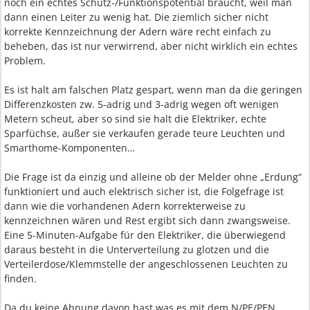
noch ein echtes Schutz-/Funktionspotential braucht, weil man
dann einen Leiter zu wenig hat. Die ziemlich sicher nicht
korrekte Kennzeichnung der Adern wäre recht einfach zu
beheben, das ist nur verwirrend, aber nicht wirklich ein echtes
Problem.
Es ist halt am falschen Platz gespart, wenn man da die geringen
Differenzkosten zw. 5-adrig und 3-adrig wegen oft wenigen
Metern scheut, aber so sind sie halt die Elektriker, echte
Sparfüchse, außer sie verkaufen gerade teure Leuchten und
Smarthome-Komponenten…
Die Frage ist da einzig und alleine ob der Melder ohne „Erdung“
funktioniert und auch elektrisch sicher ist, die Folgefrage ist
dann wie die vorhandenen Adern korrekterweise zu
kennzeichnen wären und Rest ergibt sich dann zwangsweise.
Eine 5-Minuten-Aufgabe für den Elektriker, die überwiegend
daraus besteht in die Unterverteilung zu glotzen und die
Verteilerdose/Klemmstelle der angeschlossenen Leuchten zu
finden.
Da du keine Ahnung davon hast was es mit dem N/PE/PEN