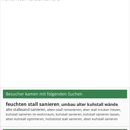
Besucher kamen mit folgenden Suchen
feuchten stall sanieren
umbau alter kuhstall wände
,
,
alte stallwand sanieren
alten stall renovieren
,
,
alter stall trocken heizen
,
kuhstall sanieren im wohnraum
,
kuhstall sanieren
,
kuhstall sanieren lassen
,
alten kuhstall optimieren
,
holzstütze stall sanieren
,
alten kuhstall sanieren