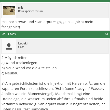
mls
Bauexpertenforum
mal nach "wta" und "sanierputz" goggeln ... (nicht mein
fachgebiet)
03.11.2003
#4
Lebski
Gast
2 Möglichkeiten:
a) Wand trockenlegen.
b) Neue Wand vor die Alte stellen.
c) Neubau
a) Am gebrächlichsten ist die Injektion mit Harzen o. Ä., um die
kappilaren Poren zu schliessen. (Hohlräume "saugen" Wasser,
ähnlich wie ein Blumenstengel). Manchmal langt eine
Drainalage, die Wasser im Boden abführt. Oftmals sind beide
Verfahren notwendig. Sanierputz kann nur begrenzt helfen, bei
unten nasss, fast unmöglich.