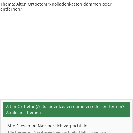
Thema:
Alten Ortbeton(?)-Rolladenkasten dämmen oder
entfernen?
Alten Ortbeton(?)-Rolladenkasten dämmen oder entfernen? -
Ähnliche Themen
Alte Fliesen im Nassbereich verpachteln
Alte Fliesen im Nassbereich verpachteln: Hallo zusammen, Ich