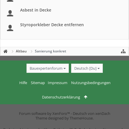
Asbest in Decke
Styroporkleber Decke entfernen
Altbau
Sanierung konkret
Bauexpertenforum
Deutsch [Du]
Hilfe
Sitemap
Impressum
Nutzungsbedingungen
Datenschutzerklärung
Forum software by XenForo™
-
Deutsch von xenDach
Theme designed by
ThemeHouse
.