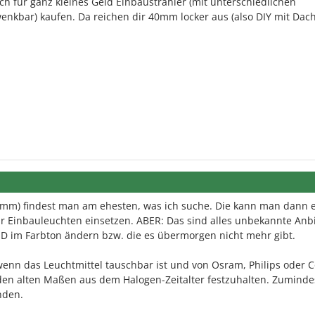
h für ganz kleines Geld Einbaustrahler (mit unterschiedlichen
nkbar) kaufen. Da reichen dir 40mm locker aus (also DIY mit Dach
50mm) findest man am ehesten, was ich suche. Die kann man dann 
ür Einbauleuchten einsetzen. ABER: Das sind alles unbekannte Anb
ED im Farbton ändern bzw. die es übermorgen nicht mehr gibt.
 wenn das Leuchtmittel tauschbar ist und von Osram, Philips oder C
den alten Maßen aus dem Halogen-Zeitalter festzuhalten. Zuminde
nden.