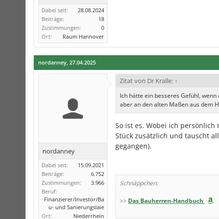
Dabei seit:
28.08.2024
Beiträge:
18
Zustimmungen:
0
Ort:
Raum Hannover
nordanney
,
27.04.2025
Zitat von Dr Kralle:
↑
Ich hätte ein besseres Gefühl, wenn
aber an den alten Maßen aus dem Ha
So ist es. Wobei ich persönlich
Stück zusätzlich und tauscht all
gegangen).
nordanney
Dabei seit:
15.09.2021
Beiträge:
6.752
Zustimmungen:
3.966
Schnäppchen:
Beruf:
Finanzierer/Investor/Ba
>>
Das Bauherren-Handbuch
u- und Sanierungslaie
Ort:
Niederrhein