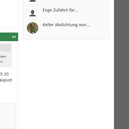
Enge Zufahrt für...
Keller Abdichtung von...
#4
inen
n.
lt 20
 kaputt