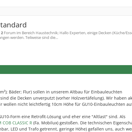
Standard
 2
Forum im Bereich Haustechnik; Hallo Experten, einige Decken (Küche/Ess
ngen werden. Teilweise sind die...
m²); Bäder; Flur) sollen in unserem Altbau für Einbauleuchten
ind die Decken unverputzt (vorher Holzvertäfelung). Wir haben ak
ir wollen nicht leichtfertig 10cm Höhe für GU10-Einbauleuchten a
GU10-Form eine Retrofit-Lösung und eher eine "Altlast" sind. Als
 COB CLASSIC R
(Fa. Mobilux) gestoßen. Die technischen Eigensch
chbar, LED und Trafo getrennt, geringe Höhe) gefallen uns, auch we