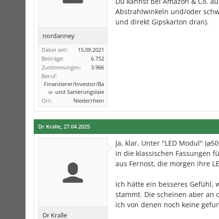
Du kannst bei Amazon & Co. auc
Abstrahlwinkeln und/oder schwe
und direkt Gipskarton dran).
nordanney
Dabei seit:
15.09.2021
Beiträge:
6.752
Zustimmungen:
3.966
Beruf:
Finanzierer/Investor/Ba
u- und Sanierungslaie
Ort:
Niederrhein
Dr Kralle
,
27.04.2025
Ja, klar. Unter "LED Modul" (⌀
in die klassischen Fassungen f
aus Fernost, die morgen ihre L
Ich hätte ein besseres Gefühl,
stammt. Die scheinen aber an 
ich von denen noch keine gefu
Dr Kralle