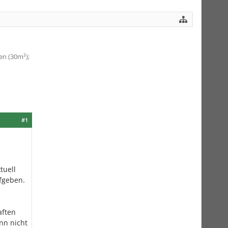
en (30m²);
#1
tuell
ufgeben.
aften
nn nicht