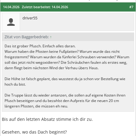
14.04.2026
Zuletzt bearbeitet:
14.04.2026
#7
driver55
Zitat von Baggerbedrieb:
↑
Das ist grober Pfusch. Einfach alles daran.
Warum haben die Pfosten keine Fußplatten? Warum wurde das nicht
freigestemmt? Warum wurden da fünferlei Schrauben verwendet? Warum
soll das jetzt nicht wegoxidieren? Die Schräubchen faulen als erstes weg,
dann fliegt beim nächsten Wind der Verhau übers Haus.
Die Höhe ist falsch geplant, das wusstest du ja schon vor Bestellung wie
hoch du bist.
Die Truppe lässt du wieder antanzen, die sollen auf eigene Kosten ihren
Pfusch beseitigen und du bezahlst den Aufpreis für die neuen 20 cm
längeren Pfosten, die müssen eh neu.
Bis auf den letzten Absatz stimme ich dir zu.
Gesehen, wo das Dach beginnt?