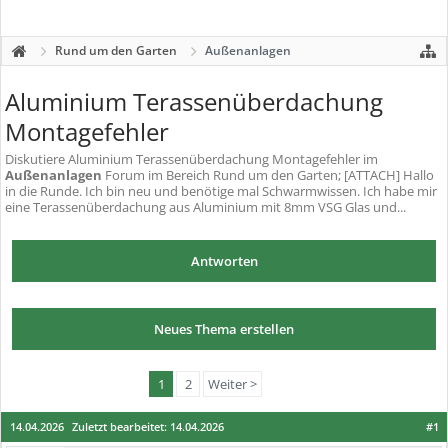
Rund um den Garten
Außenanlagen
Aluminium Terassenüberdachung
Montagefehler
Diskutiere
Aluminium Terassenüberdachung Montagefehler
im
Außenanlagen
Forum im Bereich Rund um den Garten; [ATTACH] Hallo
in die Runde. Ich bin neu und benötige mal Schwarmwissen. Ich habe mir
eine Terassenüberdachung aus Aluminium mit 8mm VSG Glas und...
Antworten
Neues Thema erstellen
1
2
Weiter >
14.04.2026
Zuletzt bearbeitet:
14.04.2026
#1