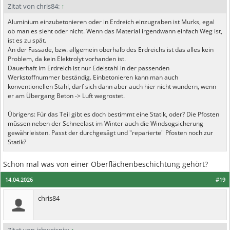
Zitat von chris84:
↑
Aluminium einzubetonieren oder in Erdreich einzugraben ist Murks, egal
ob man es sieht oder nicht. Wenn das Material irgendwann einfach Weg ist,
ist es zu spät.
An der Fassade, bzw. allgemein oberhalb des Erdreichs ist das alles kein
Problem, da kein Elektrolyt vorhanden ist.
Dauerhaft im Erdreich ist nur Edelstahl in der passenden
Werkstoffnummer beständig. Einbetonieren kann man auch
konventionellen Stahl, darf sich dann aber auch hier nicht wundern, wenn
er am Übergang Beton -> Luft wegrostet.
Übrigens: Für das Teil gibt es doch bestimmt eine Statik, oder? Die Pfosten
müssen neben der Schneelast im Winter auch die Windsogsicherung
gewährleisten. Passt der durchgesägt und "reparierte" Pfosten noch zur
Statik?
Schon mal was von einer Oberflächenbeschichtung gehört?
14.04.2026
#19
chris84