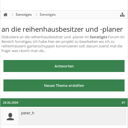
Sonstiges
Sonstiges
an die reihenhausbesitzer und -planer
Diskutiere
an die reihenhausbesitzer und -planer
im
Sonstiges
Forum im
Bereich Sonstiges; ich habe hier ein projekt zu bearbeiten wo ich zu
reihenhäusern gartenschuppen konstruieren soll. darum zuerst mal die
frage: was räumt man als...
Antworten
Neues Thema erstellen
28.06.2004
#1
peter_h