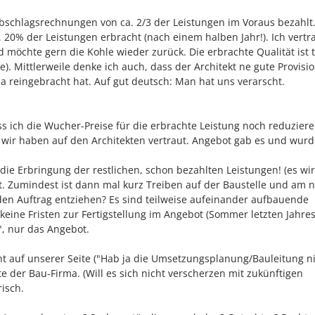
Abschlagsrechnungen von ca. 2/3 der Leistungen im Voraus bezahlt
. 20% der Leistungen erbracht (nach einem halben Jahr!). Ich vertr
 möchte gern die Kohle wieder zurück. Die erbrachte Qualität ist t
e). Mittlerweile denke ich auch, dass der Architekt ne gute Provisi
a reingebracht hat. Auf gut deutsch: Man hat uns verarscht.
ass ich die Wucher-Preise für die erbrachte Leistung noch reduzier
r wir haben auf den Architekten vertraut. Angebot gab es und wur
 die Erbringung der restlichen, schon bezahlten Leistungen! (es wi
 Zumindest ist dann mal kurz Treiben auf der Baustelle und am 
h den Auftrag entziehen? Es sind teilweise aufeinander aufbauende
keine Fristen zur Fertigstellung im Angebot (Sommer letzten Jahres
g", nur das Angebot.
cht auf unserer Seite ("Hab ja die Umsetzungsplanung/Bauleitung n
e der Bau-Firma. (Will es sich nicht verscherzen mit zukünftigen
risch.