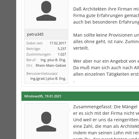
Daß Architekten ihre Firman m
Firma gute Erfahrungen gemacht
auch bei besonderen Erfahrun
petra345
Man sollte keine Provisionen u
alles ohne geht, ist naiv. Zum
Dabei seit:
17.02.2017
verteilt.
Beiträge:
5.237
Zustimmungen:
1.027
Beruf:
Ing. plus B. Eng.
Wer aber nur ein Angebot von ei
Ort:
Rhein-Main-Gebiet
Da muß man sich auch nach Al
Benutzertitelzusatz:
allen einzelnen Tätigkeiten ers
Ing.(grad.) plus B. Eng.
.
Windows95
,
19.01.2021
Zusammengefasst: Die Mängel si
er es sich mit der Firma nicht v
Und weil er uns da reingeritten 
eine Zahl, die man als Architek
indem man seinen Lohn mit rei