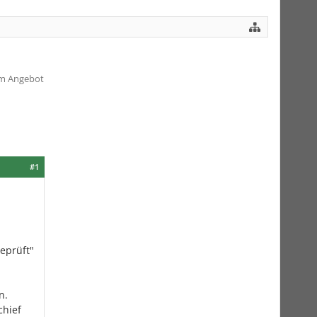
em Angebot
#1
eprüft"
n.
chief