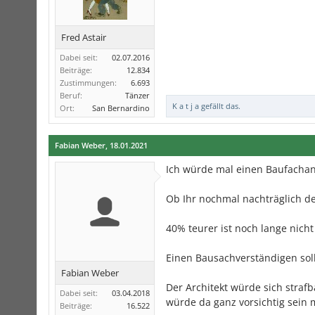
Fred Astair
Dabei seit:
02.07.2016
Beiträge:
12.834
Zustimmungen:
6.693
Beruf:
Tänzer
K a t j a
gefällt das.
Ort:
San Bernardino
Fabian Weber
,
18.01.2021
Ich würde mal einen Baufachan
Ob Ihr nochmal nachträglich d
40% teurer ist noch lange nicht 
Einen Bausachverständigen soll
Fabian Weber
Der Architekt würde sich straf
Dabei seit:
03.04.2018
würde da ganz vorsichtig sein 
Beiträge:
16.522