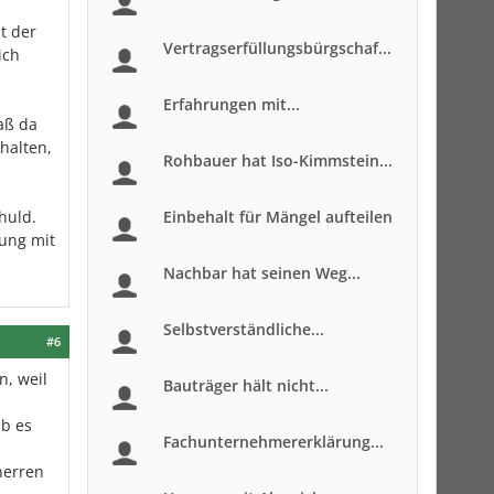
t der
Vertragserfüllungsbürgschaf...
ich
Erfahrungen mit...
aß da
halten,
Rohbauer hat Iso-Kimmstein...
huld.
Einbehalt für Mängel aufteilen
ung mit
Nachbar hat seinen Weg...
Selbstverständliche...
#6
n, weil
Bauträger hält nicht...
ab es
Fachunternehmererklärung...
herren