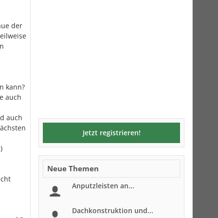
.
aue der
eilweise
on
en kann?
de auch
rd auch
nächsten
Jetzt registrieren!
)
Neue Themen
icht
Anputzleisten an...
Dachkonstruktion und...