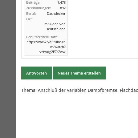
Beiträge:
1.478
Zustimmungen:
892
Beruf:
Dachdecker
Ort:
Im Süden von
Deutschland
Benutzertitelzusatz:
https://www.youtube.co
m/watch?
v=fwdg2EZrZww
Antworten
Neues Thema erstellen
Thema:
Anschluß der Variablen Dampfbremse, Flachda