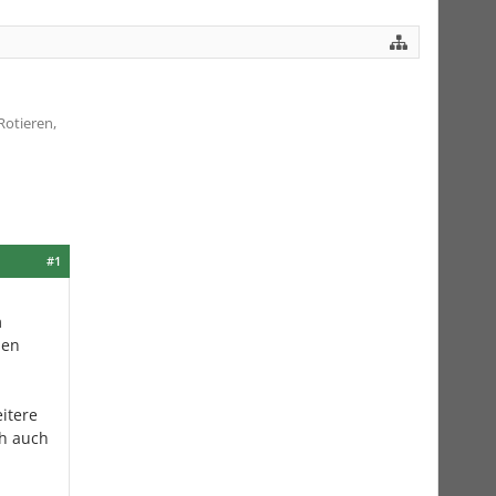
Rotieren,
#1
m
den
itere
ch auch