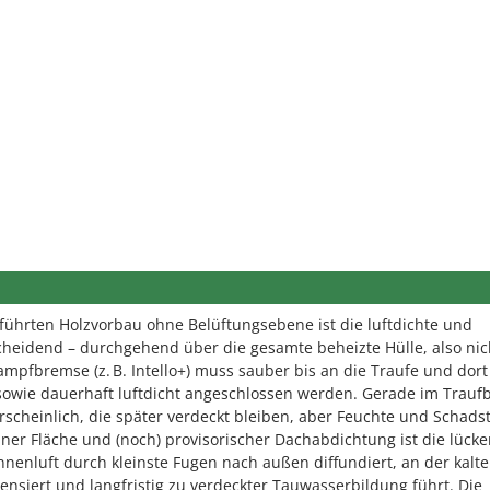
ührten Holzvorbau ohne Belüftungsebene ist die luftdichte und
eidend – durchgehend über die gesamte beheizte Hülle, also nic
mpfbremse (z. B. Intello+) muss sauber bis an die Traufe und dor
 sowie dauerhaft luftdicht angeschlossen werden. Gerade im Trauf
rscheinlich, die später verdeckt bleiben, aber Feuchte und Schadst
iner Fläche und (noch) provisorischer Dachabdichtung ist die lücke
nnenluft durch kleinste Fugen nach außen diffundiert, an der kalte
siert und langfristig zu verdeckter Tauwasserbildung führt. Die