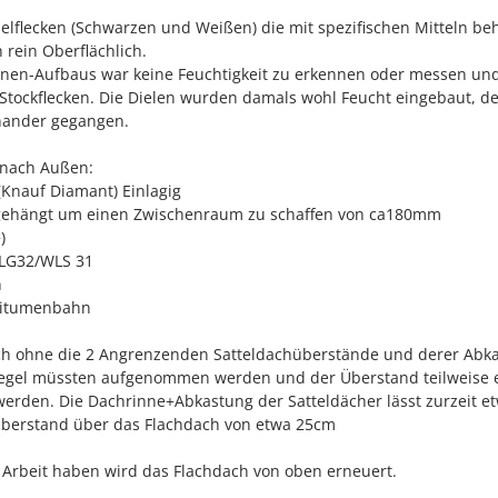
elflecken (Schwarzen und Weißen) die mit spezifischen Mitteln be
 rein Oberflächlich.
nnen-Aufbaus war keine Feuchtigkeit zu erkennen oder messen un
 Stockflecken. Die Dielen wurden damals wohl Feucht eingebaut, d
inander gegangen.
n nach Außen:
(Knauf Diamant) Einlagig
gehängt um einen Zwischenraum zu schaffen von ca180mm
)
LG32/WLS 31
n
 Bitumenbahn
 ohne die 2 Angrenzenden Satteldachüberstände und derer Abk
iegel müssten aufgenommen werden und der Überstand teilweise 
werden. Die Dachrinne+Abkastung der Satteldächer lässt zurzeit e
überstand über das Flachdach von etwa 25cm
 Arbeit haben wird das Flachdach von oben erneuert.