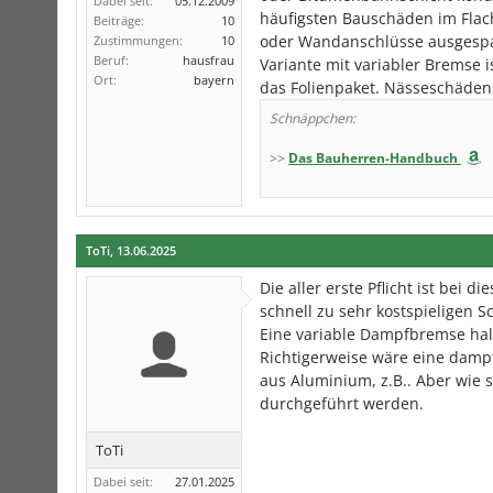
Dabei seit:
05.12.2009
häufigsten Bauschäden im Flac
Beiträge:
10
oder Wandanschlüsse ausgespa
Zustimmungen:
10
Beruf:
hausfrau
Variante mit variabler Bremse i
Ort:
bayern
das Folienpaket. Nässeschäden
Schnäppchen:
>>
Das Bauherren-Handbuch
ToTi
,
13.06.2025
Die aller erste Pflicht ist bei
schnell zu sehr kostspieligen 
Eine variable Dampfbremse halte
Richtigerweise wäre eine dampf
aus Aluminium, z.B.. Aber wie 
durchgeführt werden.
ToTi
Dabei seit:
27.01.2025