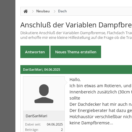
Neubau
Dach
Anschluß der Variablen Dampfbre
Diskutiere
Anschluß der Variablen Dampfbremse, Flachdach Tr
und erhoffe mir eine kleine Hilfestellung auf die Frage ob die Tra
Antworten
Neues Thema erstellen
DariSariMari
,
04.06.2025
Hallo,
Ich bin etwas am Rotieren, und 
Innenbereich zusätzlich (30cm 
sollte
Der Dachdecker hat mir auch n
Der Energieberater hat dazu g
DariSariMari
Holzhaustür verschließbar nic
keine Dampfbremse...
Dabei seit:
04.06.2025
Beiträge:
2