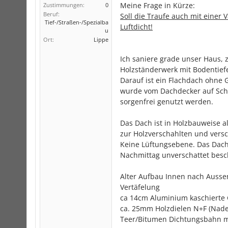
Meine Frage in Kürze:
Zustimmungen:
0
Beruf:
Soll die Traufe auch mit eine
Tief-/Straßen-/Spezialba
Luftdicht!
u
Ort:
Lippe
Ich saniere grade unser Haus, z
Holzständerwerk mit Bodentief
Darauf ist ein Flachdach ohne 
wurde vom Dachdecker auf Schä
sorgenfrei genutzt werden.
Das Dach ist in Holzbauweise 
zur Holzverschahlten und vers
Keine Lüftungsebene. Das Dach
Nachmittag unverschattet besc
Alter Aufbau Innen nach Ausse
Vertäfelung
ca 14cm Aluminium kaschierte
ca. 25mm Holzdielen N+F (Nade
Teer/Bitumen Dichtungsbahn m