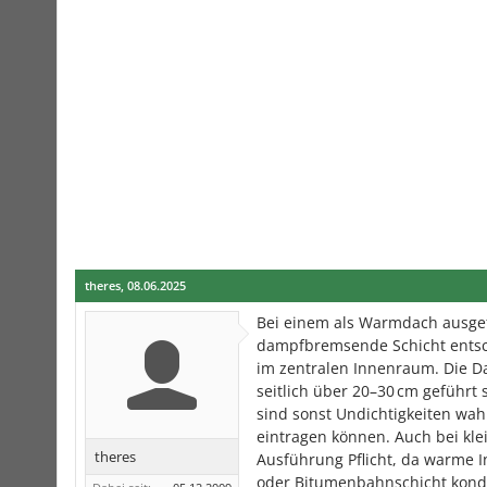
theres
,
08.06.2025
Bei einem als Warmdach ausgef
dampfbremsende Schicht entsch
im zentralen Innenraum. Die Da
seitlich über 20–30 cm geführt
sind sonst Undichtigkeiten wah
eintragen können. Auch bei kle
theres
Ausführung Pflicht, da warme I
oder Bitumenbahnschicht konden