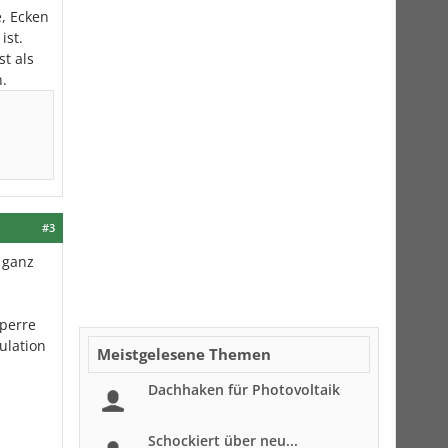
, Ecken
ist.
st als
.
#3
 ganz
sperre
ulation
Meistgelesene Themen
Dachhaken für Photovoltaik
Schockiert über neu...