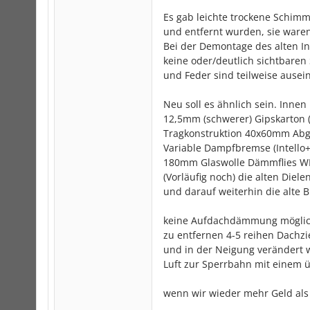
Es gab leichte trockene Schimm
und entfernt wurden, sie waren
Bei der Demontage des alten I
keine oder/deutlich sichtbaren
und Feder sind teilweise ause
Neu soll es ähnlich sein. Inne
12,5mm (schwerer) Gipskarton 
Tragkonstruktion 40x60mm Ab
Variable Dampfbremse (Intello+
180mm Glaswolle Dämmflies W
(Vorläufig noch) die alten Diele
und darauf weiterhin die alte
keine Aufdachdämmung möglich
zu entfernen 4-5 reihen Dachz
und in der Neigung verändert 
Luft zur Sperrbahn mit einem 
wenn wir wieder mehr Geld als