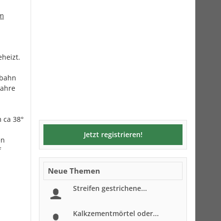
um
eheizt.
rbahn
Jahre
 ca 38°
Jetzt registrieren!
en
f
Neue Themen
Streifen gestrichene...
Kalkzementmörtel oder...