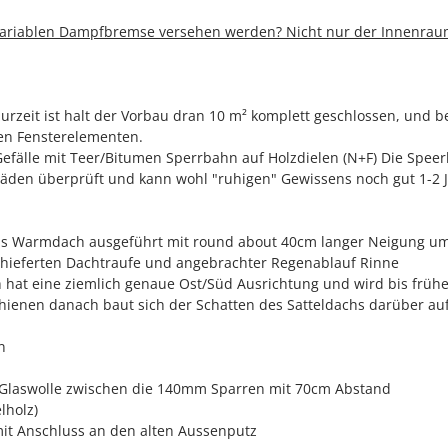
r Variablen Dampfbremse versehen werden? Nicht nur der Innenra
urzeit ist halt der Vorbau dran 10 m² komplett geschlossen, und b
en Fensterelementen.
Gefälle mit Teer/Bitumen Sperrbahn auf Holzdielen (N+F) Die Spee
den überprüft und kann wohl "ruhigen" Gewissens noch gut 1-2 
als Warmdach ausgeführt mit round about 40cm langer Neigung um
chieferten Dachtraufe und angebrachter Regenablauf Rinne
 hat eine ziemlich genaue Ost/Süd Ausrichtung und wird bis früh
hienen danach baut sich der Schatten des Satteldachs darüber au
n
 Glaswolle zwischen die 140mm Sparren mit 70cm Abstand
lholz)
it Anschluss an den alten Aussenputz