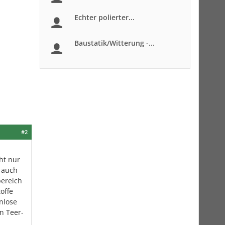
Echter polierter...
Baustatik/Witterung -...
#2
ht nur
t auch
bereich
offe
nlose
n Teer-