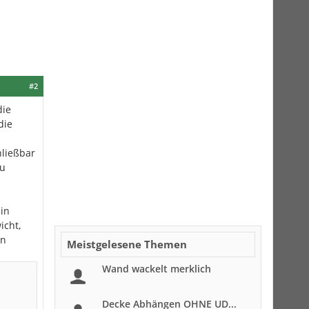
#2
die
die
ließbar
zu
 in
icht,
en
Meistgelesene Themen
Wand wackelt merklich
Decke Abhängen OHNE UD...