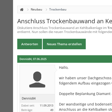
Neubau
Trockenbau
Anschluss Trockenbauwand an Ke
Diskutiere
Anschluss Trockenbauwand an Kehlbalkenlage
im
Tr
entkernt. Nun sollen die neuen Trockenbauwände mit folgende
Antworten
Neues Thema erstellen
Dennis84
,
07.06.2025
Hallo,
wir haben unser Dachgeschoss 
folgendem Aufbau eingezogen 
Doppelte Beplankung Diamant 
Dennis84
Der wandseitige und bodenseiti
Dabei seit:
11.09.2013
Anschluss an die Kehlbalken ste
Beiträge:
49