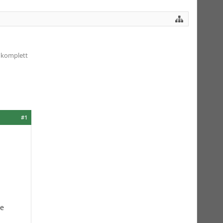
 komplett
#1
re