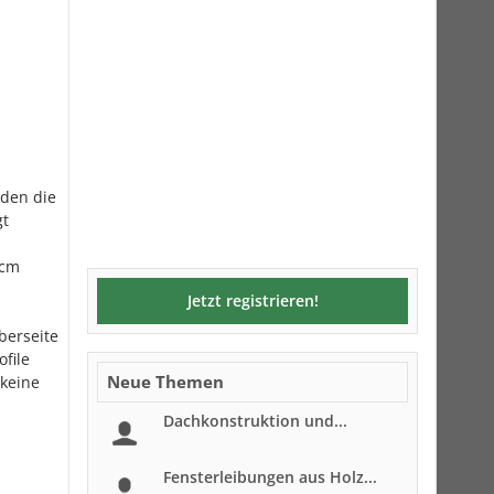
rden die
gt
0cm
Jetzt registrieren!
berseite
file
Neue Themen
 keine
Dachkonstruktion und...
Fensterleibungen aus Holz...