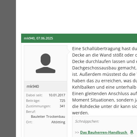
mk940
,
07.06.2025
Eine Schallübertragung hast du 
Decke an die Wand stößt oder d
Decke durchlaufen lassen und 
Dachgeschossausbau gemacht, 
ist. Außerdem müsstest du die
haben das zu erreichen, was du
mk940
Kehlbalken und eine unterhalb 
Einen gleitenden Anschluss auf
Dabei seit:
10.01.2017
Moment Situationen, sondern 
Beiträge:
725
die Rohdecke unter dir kann si
Zustimmungen:
341
Beruf:
werden.
Bauleiter Trockenbau
Schnäppchen:
Ort:
Altötting
>>
Das Bauherren-Handbuch