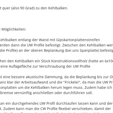
t quer (also 90 Grad) zu den Kehlbalken.
 Möglichkeiten:
 Kehlbalken entlang der Wand mit Gipskartonplattenstreifen
erden dann die UW Profile befestigt. Zwischen den Kehlbalken we
ie Profile) an der oberen Beplankung (bei uns Spanplatte) befesti
schen den Kehlbalken ein Stück Konstruktionsvollholz (hatte an 6x1
 eine Auflagefläche zur Verschraubung der UW Profile
hl eine bessere akustische Dämmung, da die Beplankung bis zur O
anz klar der Arbeitsaufwand und die "Frickelei", da man die UW Pro
rtonplatten um die Kehlbalken herum legen muss. Zudem habe ich
fbremse vernünftig anschließen oder durchführen soll.
man ein durchgehendes UW Profil durchlaufen lassen kann und der
t. Zudem kann man die CW Profile flexibel verschieben, damit der