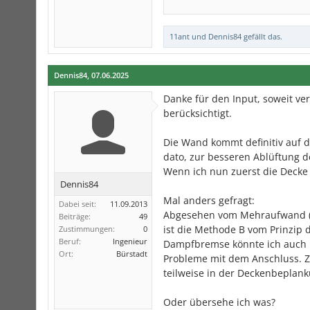
11ant
und
Dennis84
gefällt das.
Dennis84
,
07.06.2025
Danke für den Input, soweit ve
berücksichtigt.
Die Wand kommt definitiv auf d
dato, zur besseren Ablüftung d
Wenn ich nun zuerst die Decke
Dennis84
Mal anders gefragt:
Dabei seit:
11.09.2013
Abgesehen vom Mehraufwand (Ze
Beiträge:
49
ist die Methode B vom Prinzip 
Zustimmungen:
0
Beruf:
Ingenieur
Dampfbremse könnte ich auch hi
Ort:
Bürstadt
Probleme mit dem Anschluss. Z
teilweise in der Deckenbeplank
Oder übersehe ich was?