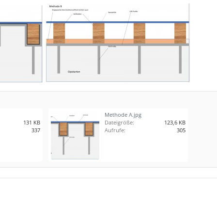
Methode A.jpg
131 KB
Dateigröße:
123,6 KB
337
Aufrufe:
305