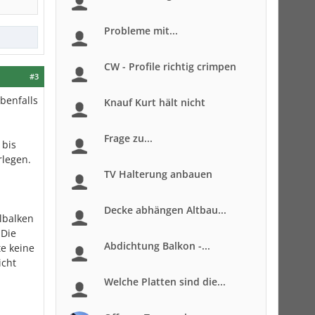
Probleme mit...
CW - Profile richtig crimpen
#3
benfalls
Knauf Kurt hält nicht
Frage zu...
 bis
rlegen.
TV Halterung anbauen
Decke abhängen Altbau...
lbalken
 Die
Abdichtung Balkon -...
e keine
icht
Welche Platten sind die...