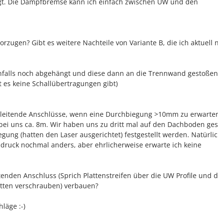
gt. Die Dampfbremse kann ich einfach zwischen UW und den
rzugen? Gibt es weitere Nachteile von Variante B, die ich aktuell n
enfalls noch abgehängt und diese dann an die Trennwand gestoßen
t es keine Schallübertragungen gibt)
 gleitende Anschlüsse, wenn eine Durchbiegung >10mm zu erwarten 
bei uns ca. 8m. Wir haben uns zu dritt mal auf den Dachboden gest
gung (hatten den Laser ausgerichtet) festgestellt werden. Natürlich
druck nochmal anders, aber ehrlicherweise erwarte ich keine
tenden Anschluss (Sprich Plattenstreifen über die UW Profile und d
latten verschrauben) verbauen?
läge :-)