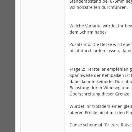
Ständerabstand bei 675mm lie
Vollholzstreifen durchführen.
Welche Variante würdet ihr bevo
dem Schirm habe?
Zusatzinfo: Die Decke wird eb
nicht durchlaufen lassen, dami
Frage 2: Hersteller empfehlen
Spannweite der Kehlbalken ist 
dabei konnte keinerlei Durchbie
Belastung durch Windsog und -
Überschreitung dieser Grenze.
Würdet ihr trotzdem einen glei
oberen Profile nicht mit den P
Danke schonmal für eure Ratsch