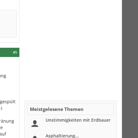
#5
ung
rgespült
-)
Meistgelesene Themen
Unstimmigkeiten mit Erdbauer
Dränung
ie
auf
Asphaltierung...