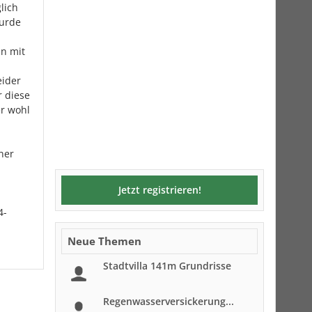
lich
wurde
nn mit
eider
r diese
er wohl
ner
Jetzt registrieren!
4-
Neue Themen
Stadtvilla 141m Grundrisse
Regenwasserversickerung...