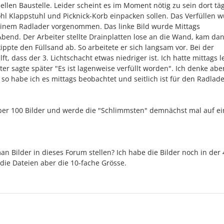
ellen Baustelle. Leider scheint es im Moment nötig zu sein dort täg
ohl Klappstuhl und Picknick-Korb einpacken sollen. Das Verfüllen 
 einem Radlader vorgenommen. Das linke Bild wurde Mittags
end. Der Arbeiter stellte Drainplatten lose an die Wand, kam da
ppte den Füllsand ab. So arbeitete er sich langsam vor. Bei der
ft, dass der 3. Lichtschacht etwas niedriger ist. Ich hatte mittags l
ter sagte später "Es ist lagenweise verfüllt worden". Ich denke abe
so habe ich es mittags beobachtet und seitlich ist für den Radlad
er 100 Bilder und werde die "Schlimmsten" demnächst mal auf ei
an Bilder in dieses Forum stellen? Ich habe die Bilder noch in der 
ie Dateien aber die 10-fache Grösse.