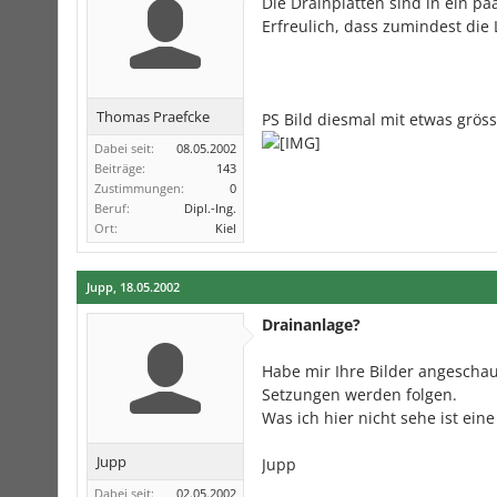
Die Drainplatten sind in ein paa
Erfreulich, dass zumindest die 
Thomas Praefcke
PS Bild diesmal mit etwas grös
Dabei seit:
08.05.2002
Beiträge:
143
Zustimmungen:
0
Beruf:
Dipl.-Ing.
Ort:
Kiel
Jupp
,
18.05.2002
Drainanlage?
Habe mir Ihre Bilder angeschau
Setzungen werden folgen.
Was ich hier nicht sehe ist ein
Jupp
Jupp
Dabei seit:
02.05.2002