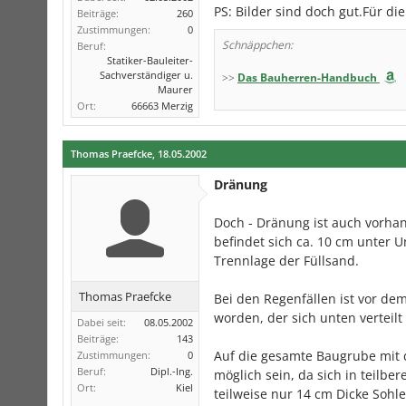
PS: Bilder sind doch gut.Für di
Beiträge:
260
Zustimmungen:
0
Schnäppchen:
Beruf:
Statiker-Bauleiter-
Sachverständiger u.
>>
Das Bauherren-Handbuch
Maurer
Ort:
66663 Merzig
Thomas Praefcke
,
18.05.2002
Dränung
Doch - Dränung ist auch vorh
befindet sich ca. 10 cm unter 
Trennlage der Füllsand.
Thomas Praefcke
Bei den Regenfällen ist vor d
worden, der sich unten verteilt
Dabei seit:
08.05.2002
Beiträge:
143
Auf die gesamte Baugrube mit 
Zustimmungen:
0
Beruf:
Dipl.-Ing.
möglich sein, da sich in teilb
Ort:
Kiel
teilweise nur 14 cm Dicke Sohl