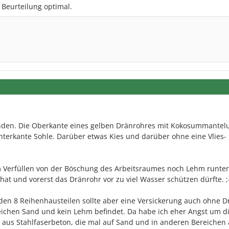
e Beurteilung optimal.
anden. Die Oberkante eines gelben Dränrohres mit Kokosummantel
Unterkante Sohle. Darüber etwas Kies und darüber ohne eine Vlies-
em Verfüllen von der Böschung des Arbeitsraumes noch Lehm runte
 hat und vorerst das Dränrohr vor zu viel Wasser schützen dürfte. ;
den 8 Reihenhausteilen sollte aber eine Versickerung auch ohne 
ereichen Sand und kein Lehm befindet. Da habe ich eher Angst um d
e aus Stahlfaserbeton, die mal auf Sand und in anderen Bereichen 