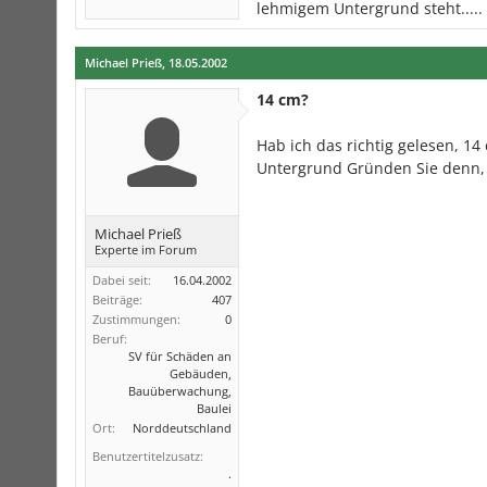
lehmigem Untergrund steht.....
Michael Prieß
,
18.05.2002
14 cm?
Hab ich das richtig gelesen, 1
Untergrund Gründen Sie denn, 
Michael Prieß
Experte im Forum
Dabei seit:
16.04.2002
Beiträge:
407
Zustimmungen:
0
Beruf:
SV für Schäden an
Gebäuden,
Bauüberwachung,
Baulei
Ort:
Norddeutschland
Benutzertitelzusatz:
.