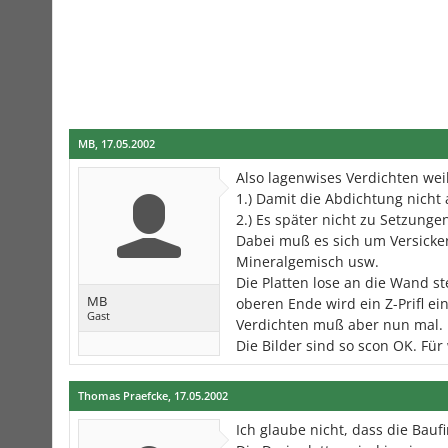
MB
,
17.05.2002
Also lagenwises Verdichten weil
1.) Damit die Abdichtung nicht 
2.) Es später nicht zu Setzung
Dabei muß es sich um Versicker
Mineralgemisch usw.
Die Platten lose an die Wand s
MB
oberen Ende wird ein Z-Prifl e
Gast
Verdichten muß aber nun mal.
Die Bilder sind so scon OK. Für 
Thomas Praefcke
,
17.05.2002
Ich glaube nicht, dass die Bauf