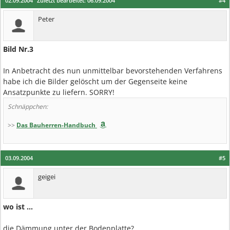
02.09.2004
Zuletzt bearbeitet:
06.09.2004
#4
Peter
Bild Nr.3
In Anbetracht des nun unmittelbar bevorstehenden Verfahrens
habe ich die Bilder gelöscht um der Gegenseite keine
Ansatzpunkte zu liefern. SORRY!
Schnäppchen:
>>
Das Bauherren-Handbuch
03.09.2004
#5
geigei
wo ist ...
die Dämmung unter der Bodenplatte?