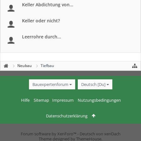
Keller Abdichtung von...
Keller oder nicht?
Leerrohre durch...
Neubau
Tiefbau
Bauexpertenforum
Deutsch [Du]
Hilfe
Sitemap
Impressum
Nutzungsbedingungen
Datenschutzerklärung
Forum software by XenForo™
-
Deutsch von xenDach
Theme designed by
ThemeHouse
.