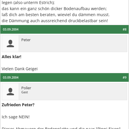
legen (also unterm Estrich);
das kann ein ganz schön dicker Bodenaufbau werden;
laß dich am besten beraten, wieviel du dämmen musst.
die Dämmung auch aussreichend druckbelastbar sein!
03.09.2004
#8
Peter
Alles klar!
Vielen Dank Geigei
03.09.2004
#9
Polier
Gast
Zufrieden Peter?
Ich sage NEIN!
Dieses Abmauern der Bodenplatte und die paar "Pippi Eisen"