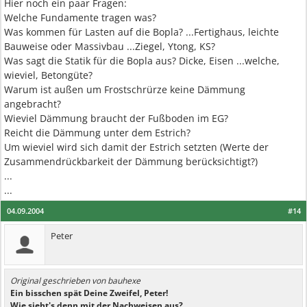
Hier noch ein paar Fragen:
Welche Fundamente tragen was?
Was kommen für Lasten auf die Bopla? ...Fertighaus, leichte
Bauweise oder Massivbau ...Ziegel, Ytong, KS?
Was sagt die Statik für die Bopla aus? Dicke, Eisen ...welche,
wieviel, Betongüte?
Warum ist außen um Frostschrürze keine Dämmung
angebracht?
Wieviel Dämmung braucht der Fußboden im EG?
Reicht die Dämmung unter dem Estrich?
Um wieviel wird sich damit der Estrich setzten (Werte der
Zusammendrückbarkeit der Dämmung berücksichtigt?)
...
...
04.09.2004
#14
Peter
Original geschrieben von bauhexe
Ein bisschen spät Deine Zweifel, Peter!
Wie sieht's denn mit der Nachweisen aus?